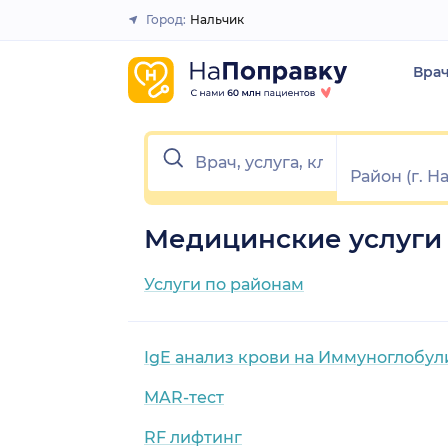
Город:
Нальчик
Закрыть
Вра
Медицинские услуги 
Услуги по районам
IgE анализ крови на Иммуноглобул
MAR-тест
RF лифтинг