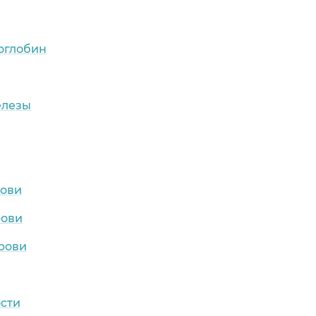
оглобин
елезы
рови
рови
рови
ости