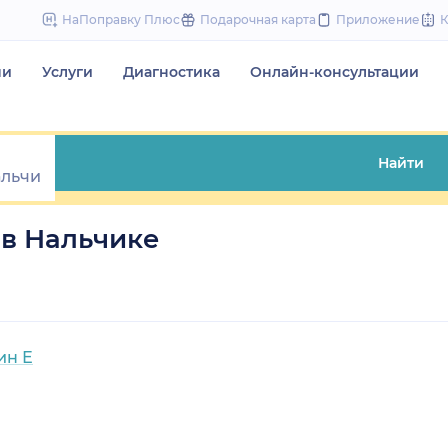
to
НаПоправку Плюс
Подарочная карта
Приложение
content
чи
Услуги
Диагностика
Онлайн-консультации
Найти
в Нальчике
ин Е