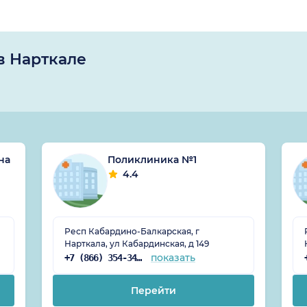
в Нарткале
на
Поликлиника №1
4.4
Респ Кабардино-Балкарская, г
Нарткала, ул Кабардинская, д 149
показать
+7 (866) 354-34-10
Перейти