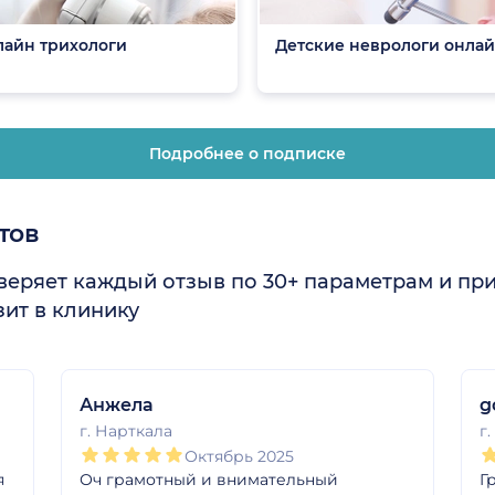
айн трихологи
Детские неврологи онла
Подробнее о подписке
тов
еряет каждый отзыв по 30+ параметрам и пр
ит в клинику
Анжела
g
г. Нарткала
г
Октябрь 2025
я
Оч грамотный и внимательный
Г