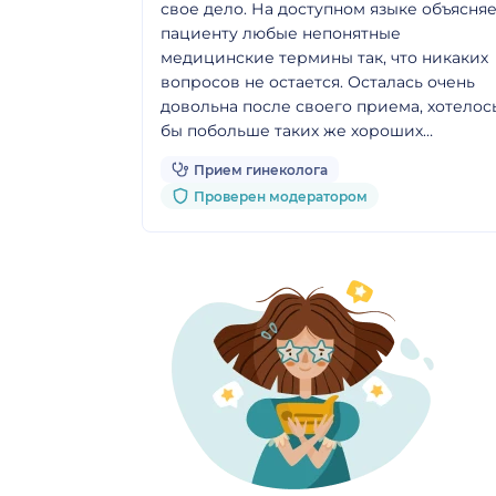
свое дело. На доступном языке объясня
пациенту любые непонятные
медицинские термины так, что никаких
вопросов не остается. Осталась очень
довольна после своего приема, хотелос
бы побольше таких же хороших
специалистов. С удовольствием вернус
Прием гинеколога
еще раз на прием к этому же врачу.
Проверен модератором
Очень советую. Спасибо огромное!