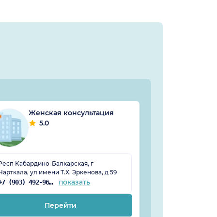
Женская консультация
Детс
5.0
5.
Респ Кабардино-Балкарская, г
Респ Кабардино
Нарткала, ул имени Т.Х. Эркенова, д 59
Нарткала, ул Ше
показать
+7 (903) 492-96-45
Перейти