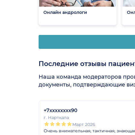
Онлайн андрологи
Онл
Последние отзывы пациен
Наша команда модераторов пров
документы, подтверждающие виз
1
2
3
4
5
1
2
3
4
5
1
2
3
4
5
1
2
3
4
5
1
2
3
4
5
1
2
3
4
5
+7xxxxxxxx90
г. Нарткала
Март 2026
Очень внимательная, тактичная, знающа