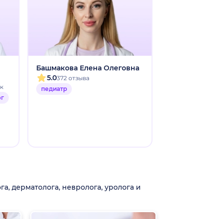
Башмакова Елена Олеговна
Корчевская 
Михайловна
5.0
372 отзыва
5.0
ок
1323 отзы
педиатр
ог
педиатр
а, дерматолога, невролога, уролога и