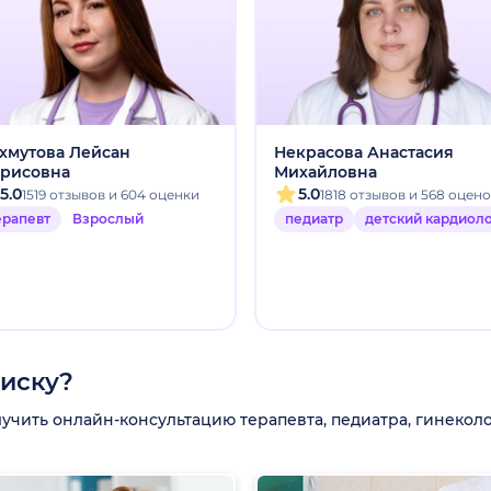
хмутова Лейсан
Некрасова Анастасия
рисовна
Михайловна
5.0
5.0
1519 отзывов и 604 оценки
1818 отзывов и 568 оцен
ерапевт
Взрослый
педиатр
детский кардиол
писку?
ить онлайн-консультацию терапевта, педиатра, гинеколог