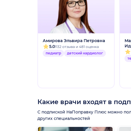
Амирова Эльвира Петровна
Ма
Ид
5.0
1132 отзыва и 481 оценка
педиатр
детский кардиолог
т
Какие врачи входят в под
С подпиской НаПоправку Плюс можно получ
других специальностей