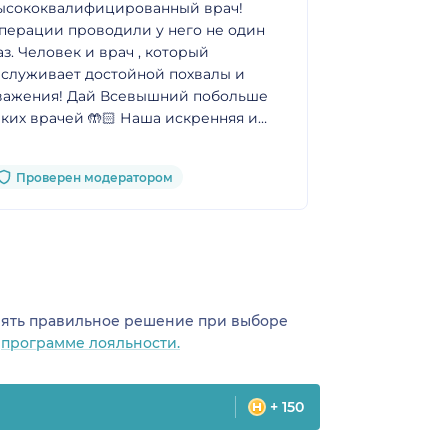
ысококвалифицированный врач!
посчастливил
перации проводили у него не один
направлению
аз. Человек и врач , который
Переживала ,
аслуживает достойной похвалы и
врач .. Но не
важения! Дай Всевышний побольше
мягкосердеч
аких врачей 🤲🏻 Наша искренняя и
врач ! Долги
лубокая благодарность!
жизни ей , и
Проверен модератором
Проверен
инять правильное решение при выборе
о
программе лояльности.
+ 150