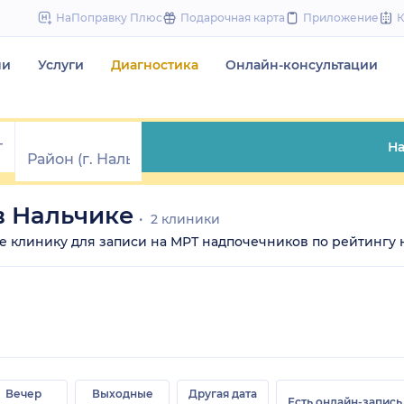
to
НаПоправку Плюс
Подарочная карта
Приложение
content
чи
Услуги
Диагностика
Онлайн-консультации
На
в Нальчике
2 клиники
те клинику для записи на МРТ надпочечников по рейтингу н
Вечер
Выходные
Другая дата
Есть онлайн-запись