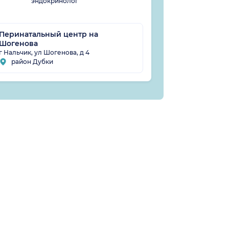
эндокринолог
Перинатальный центр на
Шогенова
Клиника И
г Нальчик, ул Шогенова, д 4
г Нальчик, ул 
район Дубки
район Горн