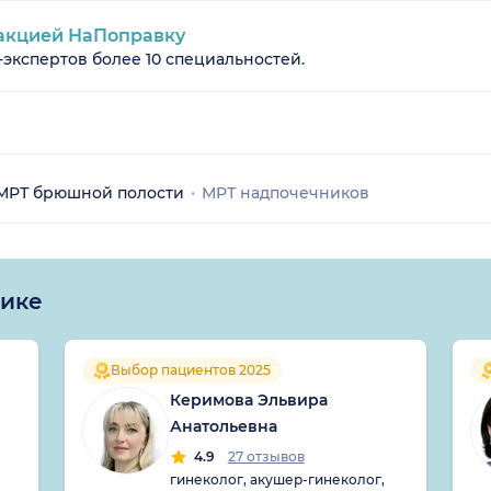
акцией НаПоправку
-экспертов более 10 специальностей.
МРТ брюшной полости
МРТ надпочечников
чике
Выбор пациентов 2025
Керимова Эльвира
Анатольевна
4.9
27 отзывов
гинеколог, акушер-гинеколог,