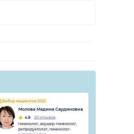
Хат
Выбор пациентов 2025
Аби
Молова Мадина Саудиновна
5
4.8
20 отзывов
эндо
гинеколог, акушер-гинеколог,
репродуктолог, гинеколог-