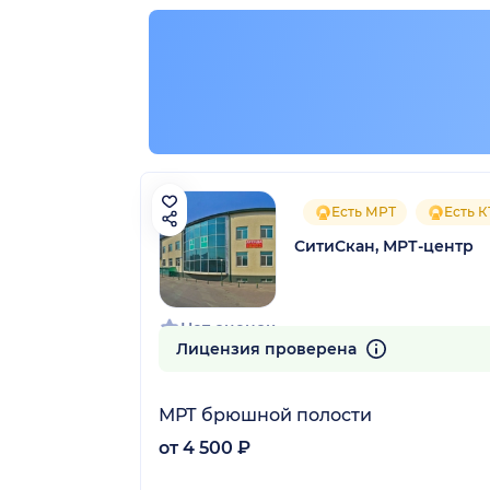
Есть МРТ
Есть К
СитиСкан, МРТ-центр
Нет оценок
Лицензия проверена
МРТ брюшной полости
от 4 500 ₽