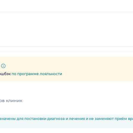
кэшбэк
по программе лояльности
ов клиник
значены для постановки диагноза и лечения и не заменяют приём в