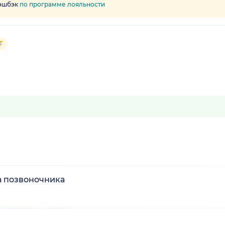
кэшбэк
по программе лояльности
Т
а позвоночника