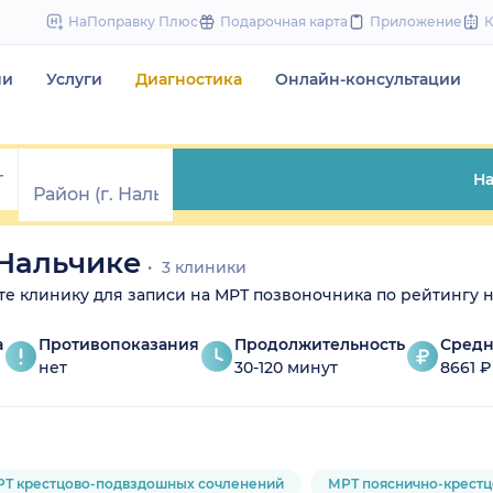
to
НаПоправку Плюс
Подарочная карта
Приложение
content
чи
Услуги
Диагностика
Онлайн-консультации
На
 Нальчике
3 клиники
ите клинику для записи на МРТ позвоночника по рейтингу н
а
Противопоказания
Продолжительность
Средн
нет
30-120 минут
8661 ₽
Т крестцово-подвздошных сочленений
МРТ пояснично-крестц