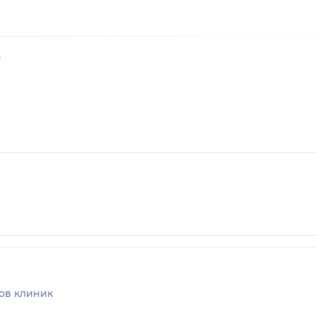
а
ов клиник