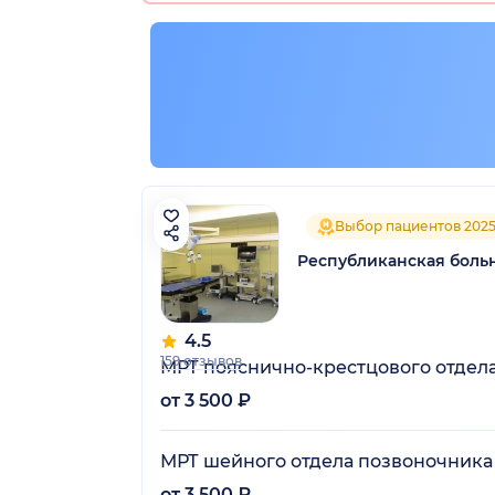
Выбор пациентов 202
Республиканская больн
4.5
159 отзывов
МРТ пояснично-крестцового отдел
от 3 500 ₽
МРТ шейного отдела позвоночника
от 3 500 ₽