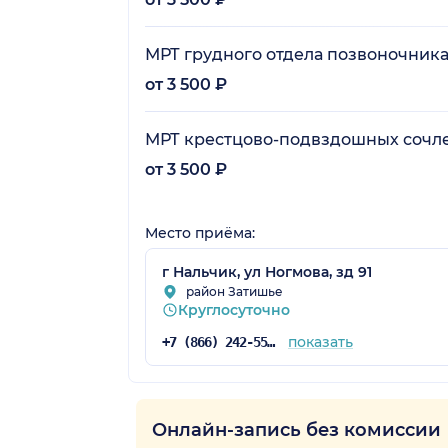
МРТ грудного отдела позвоночник
от 3 500 ₽
МРТ крестцово-подвздошных сочл
от 3 500 ₽
Место приёма:
г Нальчик, ул Ногмова, зд 91
район Затишье
Круглосуточно
показать
+7 (866) 242-55-18
Онлайн-запись без комиссии