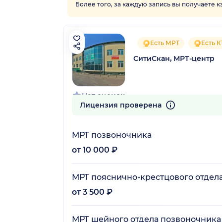
Более того, за каждую запись вы получаете 
Есть МРТ
Есть К
СитиСкан, МРТ-центр
Нет оценок
Лицензия проверена
МРТ позвоночника
от 10 000 ₽
МРТ пояснично-крестцового отдел
от 3 500 ₽
МРТ шейного отдела позвоночника