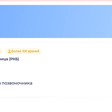
5
Более 100 врачей
ица (РКБ)
а позвоночника