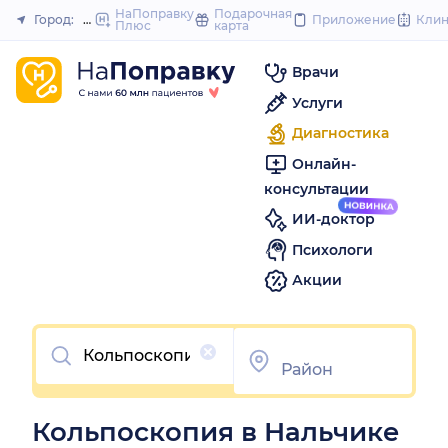
to
НаПоправку
Подарочная
Город:
Нальчик
Приложение
Кли
Плюс
карта
Закрыть
content
Врачи
Услуги
Диагностика
Онлайн-
консультации
ИИ-доктор
Психологи
Акции
Очистить
Кольпоскопия в Нальчике