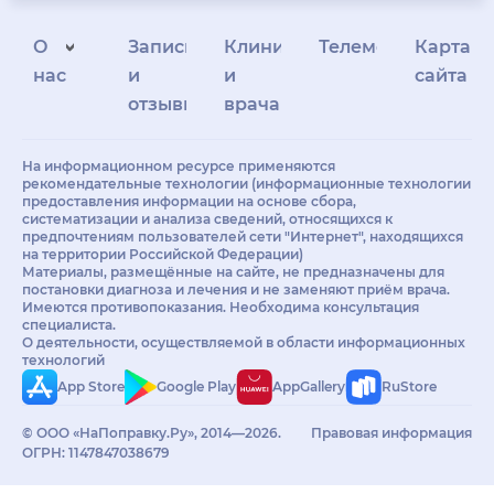
О
Запись
Клиникам
Телемедицина
Карта
нас
и
и
сайта
отзывы
врачам
На информационном ресурсе применяются
рекомендательные технологии (информационные технологии
предоставления информации на основе сбора,
систематизации и анализа сведений, относящихся к
предпочтениям пользователей сети "Интернет", находящихся
на территории Российской Федерации)
Материалы, размещённые на сайте, не предназначены для
постановки диагноза и лечения и не заменяют приём врача.
Имеются противопоказания. Необходима консультация
специалиста.
О деятельности, осуществляемой в области информационных
технологий
App Store
Google Play
AppGallery
RuStore
© ООО «НаПоправку.Ру», 2014—2026.
Правовая информация
ОГРН: 1147847038679