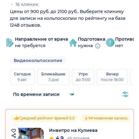
16 клиник
Цены от 900 руб. до 2100 руб.. Выберите клинику
для записи на кольпоскопии по рейтингу на базе
1248 отзывов.
Направление от врача
Подготовка
Противоп
не требуется
нужна
нет
Видеокольпоскопия
Сегодня
Ближайшие
Утро
Вечер
В
9 авг.
3 дня
до 11:00
после 18:00
8 а
Средний рейтинг врачей 5.0
Мгновенная запись
Инвитро на Кулиева
4.9
45 отзывов