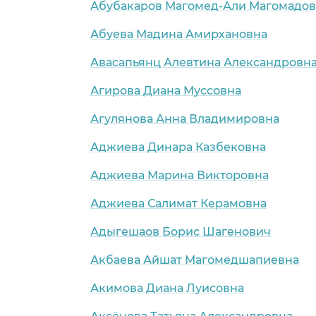
Абубакаров Магомед-Али Магомадо
Абуева Мадина Амирхановна
Авасапьянц Алевтина Александровн
Агирова Диана Муссовна
Агулянова Анна Владимировна
Аджиева Динара Казбековна
Аджиева Марина Викторовна
Аджиева Салимат Керамовна
Адыгешаов Борис Шагенович
Акбаева Айшат Магомедшапиевна
Акимова Диана Луисовна