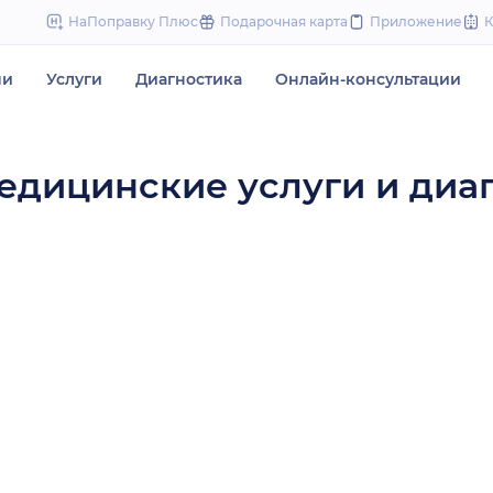
to
НаПоправку Плюс
Подарочная карта
Приложение
content
чи
Услуги
Диагностика
Онлайн-консультации
едицинские услуги и диа