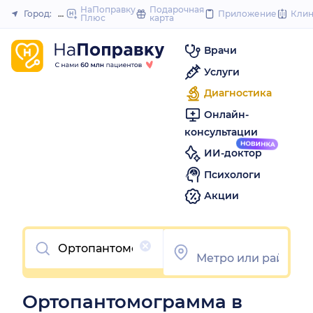
to
НаПоправку
Подарочная
Город:
Нижний Новгород
Приложение
Кли
Плюс
карта
Закрыть
content
Врачи
Услуги
Диагностика
Онлайн-
консультации
ИИ-доктор
Психологи
Акции
Очистить
Ортопантомограмма в