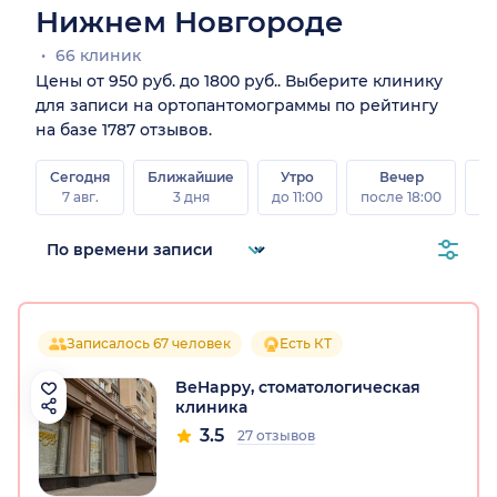
Нижнем Новгороде
66 клиник
Цены от 950 руб. до 1800 руб.. Выберите клинику
для записи на ортопантомограммы по рейтингу
на базе 1787 отзывов.
Сегодня
Ближайшие
Утро
Вечер
В
7 авг.
3 дня
до 11:00
после 18:00
8 а
Записалось 67 человек
Есть КТ
BeHappy, стоматологическая
клиника
3.5
27 отзывов