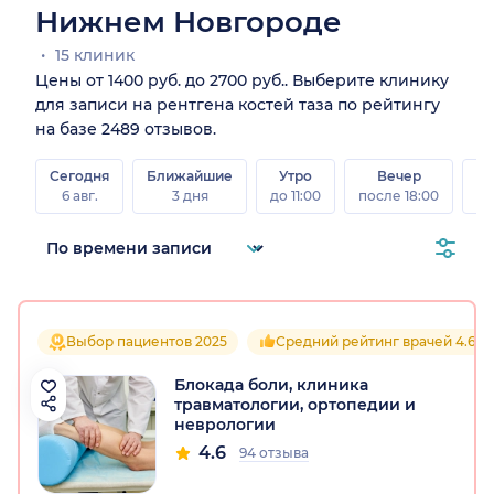
Нижнем Новгороде
15 клиник
Цены от 1400 руб. до 2700 руб.. Выберите клинику
для записи на рентгена костей таза по рейтингу
на базе 2489 отзывов.
Сегодня
Ближайшие
Утро
Вечер
В
6 авг.
3 дня
до 11:00
после 18:00
8 а
Выбор пациентов 2025
Средний рейтинг врачей 4.6
Блокада боли, клиника
травматологии, ортопедии и
неврологии
4.6
94 отзыва