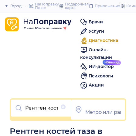
to
НаПоправку
Подарочная
Город:
Нижний Новгород
Приложение
Кли
Плюс
карта
Закрыть
content
Врачи
Услуги
Диагностика
Онлайн-
консультации
ИИ-доктор
Психологи
Акции
Очистить
Рентген костей таза в