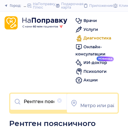
to
НаПоправку
Подарочная
Город:
Нижний Новгород
Приложение
Кли
Плюс
карта
Закрыть
content
Врачи
Услуги
Диагностика
Онлайн-
консультации
ИИ-доктор
Психологи
Акции
Очистить
Рентген поясничного