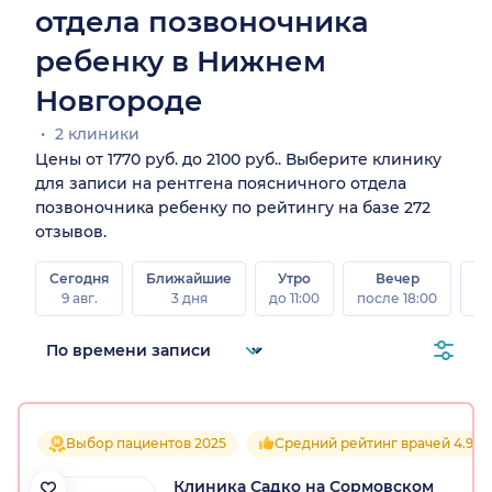
отдела позвоночника
ребенку в Нижнем
Новгороде
2 клиники
Цены от 1770 руб. до 2100 руб.. Выберите клинику
для записи на рентгена поясничного отдела
позвоночника ребенку по рейтингу на базе 272
отзывов.
Сегодня
Ближайшие
Утро
Вечер
В
9 авг.
3 дня
до 11:00
после 18:00
8 а
Выбор пациентов 2025
Средний рейтинг врачей 4.9
Клиника Садко на Сормовском