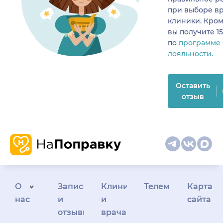
при выборе в
клиники. Кром
вы получите 1
по
программе
лояльности.
Оставить
отзыв
О
Запись
Клиникам
Телемедицина
Карта
нас
и
и
сайта
отзывы
врачам