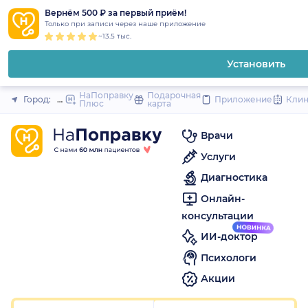
1
2
3
4
5
1
2
3
4
5
to
Вернём 500 ₽ за первый приём!
Закрыть
Только при записи через наше приложение
content
~13.5 тыс.
Установить
НаПоправку
Подарочная
Город:
Нижний Новгород
Приложение
Кли
Плюс
карта
Врачи
Услуги
Диагностика
Онлайн-
консультации
ИИ-доктор
Психологи
Акции