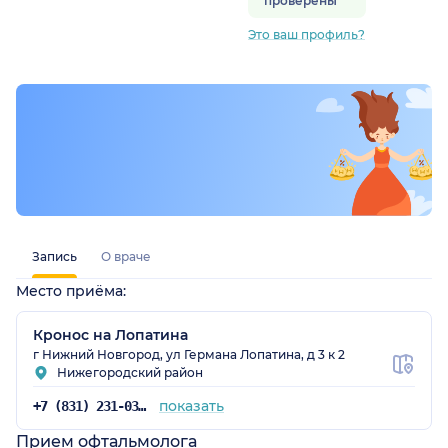
проверены
Это ваш профиль?
Запись
О враче
Место приёма:
Кронос на Лопатина
г Нижний Новгород, ул Германа Лопатина, д 3 к 2
Нижегородский район
показать
+7 (831) 231-03-90
Прием офтальмолога