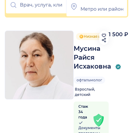
1 500 ₽
Низкая цена приёма
Мусина
Райся
Исхаковна
офтальмолог
Взрослый,
детский
Стаж
34
года
Документы