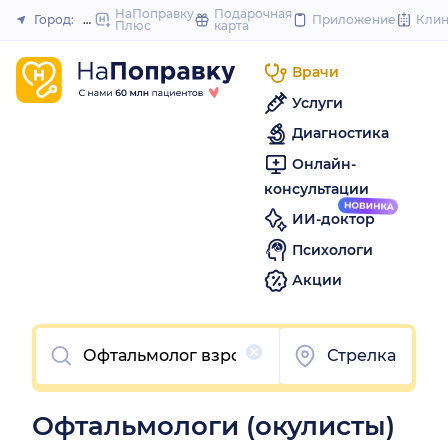
to
НаПоправку
Подарочная
Город:
Нижний Новгород
Приложение
Кли
Плюс
карта
Закрыть
content
Врачи
Услуги
Диагностика
Онлайн-
консультации
ИИ-доктор
Психологи
Акции
Очистить
Стрелка
Офтальмологи (окулисты)