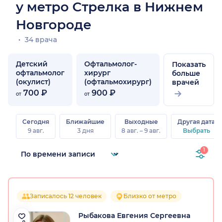
у метро Стрелка в Нижнем
Новгороде
34 врача
Детский
Офтальмолог-
Показать
офтальмолог
хирург
больше
(окулист)
(офтальмохирург)
врачей
700 ₽
900 ₽
от
от
Сегодня
Ближайшие
Выходные
Другая дата
9 авг.
3 дня
8 авг. – 9 авг.
Выбрать
1
Записалось 12 человек
Близко от метро
Рыбакова Евгения Сергеевна