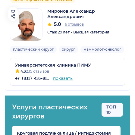
Миронов Александр
Александрович
5.0
6 отзывов
Стаж 29 лет
Высшая категория
пластический хирург
хирург
маммолог-онколог
вр
Университетская клиника ПИМУ
4.3
235 отзывов
показать
+7 (831) 436-01-60
Услуги пластических
ТОП
10
хирургов
Круговая подтяжка лица / Ритидэктомия
В