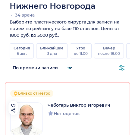
Нижнего Новгорода
34 врача
Выберите пластического хирурга для записи на
прием по рейтингу на базе 110 отзывов. Цены от
1800 руб. до 5000 руб..
Сегодня
Ближайшие
Утро
Вечер
В
6 авг.
3 дня
до 11:00
после 18:00
8 а
Близко от метро
Чеботарь Виктор Игоревич
Нет оценок