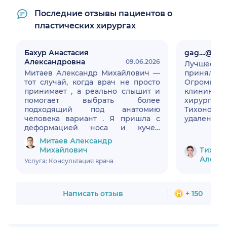
Последние отзывы пациентов о
пластических хирургах
Бахур Анастасия
gag....@....ru
Александровна
09.06.2026
Лучшее 
Митаев Александр Михайлович —
приняла з
тот случай, когда врач не просто
Огромно
принимает , а реально слышит и
клиники 
помогает выбрать более
хирургу 
подходящий под анатомию
Тихонов
человека вариант . Я пришла с
удалению 
деформацией носа и кучей
операция 
страхов. Ушла с чётким планом
30-40 минут). Самое слож
Митаев Александр
операции и спокойной головой.
меня и п
Михайлович
Тихоно
Рассказал всё по шагам: что
первые 2
Алекс
Услуга: Консультация врача
сделаем, как устраним проблему,
(«улыбка 
что можно, а что не нужно.
будто при
Спасибо, что не оставили меня
Сейчас п
наедине с переживаниями 🙏
заметно «
Написать отзыв
+ 150
скулы, от
Щёки пере
Макияж те