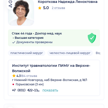
Короткова Надежда Леноктовна
5.0
2 отзыва
Стаж 44 года
Доктор мед. наук
Высшая категория
Документы проверены
пластический хирург
челюстно-лицевой хирург
Взросл
Институт травматологии ПИМУ на Верхне-
Волжской
4.3
184 отзыва
г Нижний Новгород, наб Верхне-Волжская, д 18/1
Горьковская (3 км)
показать
+7 (831) 422-13-30