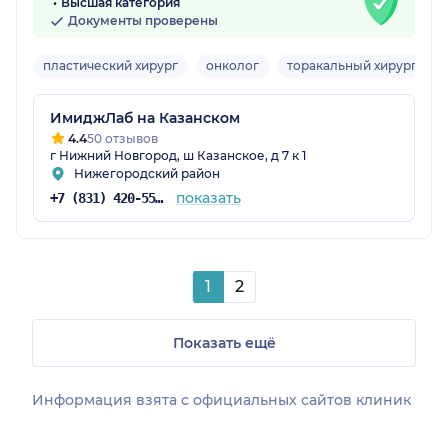
Высшая категория
Документы проверены
пластический хирург
онколог
торакальный хирург
В
ИмиджЛаб на Казанском
4.4
50 отзывов
г Нижний Новгород, ш Казанское, д 7 к 1
Нижегородский район
показать
+7 (831) 420-55-55
1
2
Показать ещё
Информация взята c официальных сайтов клиник