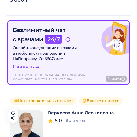
Безлимитный чат
с врачами
24/7
Онлайн-консультации с врачами
в мобильном приложении
НаПоправку. От 660₽/мес.
Скачать
ЕСТЬ ПРОТИВОПОКАЗАНИЯ. НЕОБХОДИМА
Реклама
КОНСУЛЬТАЦИЯ СПЕЦИАЛИСТА. 18+
Нет отрицательных отзывов
Близко от метро
Веркеева Анна Леонидовна
5.0
6 отзывов