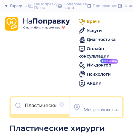
to
НаПоправку
Подарочная
Город:
Нижний Новгород
Приложение
Кли
Плюс
карта
Закрыть
content
Врачи
Услуги
Диагностика
Онлайн-
консультации
ИИ-доктор
Психологи
Акции
Очистить
Пластические хирурги