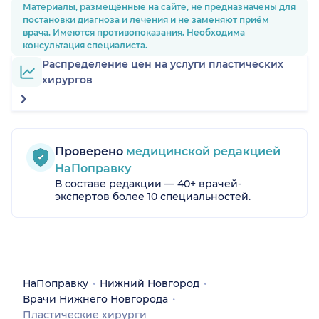
хайлайтер 
Материалы, размещённые на сайте, не предназначены для
в журнале. Ещё раз ог
постановки диагноза и лечения и не заменяют приём
спасибо 
врача. Имеются противопоказания. Необходима
Тихоновой
консультация специалиста.
Распределение цен на услуги пластических
хирургов
Проверено
медицинской редакцией
НаПоправку
В составе редакции — 40+ врачей-
экспертов более 10 специальностей.
НаПоправку
Нижний Новгород
Врачи Нижнего Новгорода
Пластические хирурги