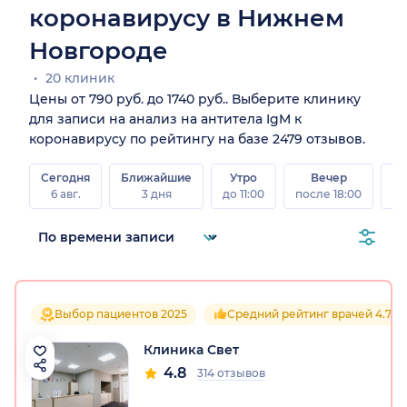
коронавирусу в Нижнем
Новгороде
20 клиник
Цены от 790 руб. до 1740 руб.. Выберите клинику
для записи на анализ на антитела IgM к
коронавирусу по рейтингу на базе 2479 отзывов.
Сегодня
Ближайшие
Утро
Вечер
В
6 авг.
3 дня
до 11:00
после 18:00
8 а
Выбор пациентов 2025
Средний рейтинг врачей 4.7
Клиника Свет
4.8
314 отзывов