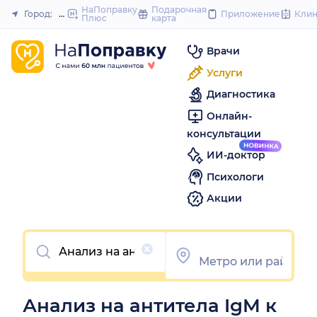
to
НаПоправку
Подарочная
Город:
Нижний Новгород
Приложение
Кли
Плюс
карта
Закрыть
content
Врачи
Услуги
Диагностика
Онлайн-
консультации
ИИ-доктор
Психологи
Акции
Очистить
Анализ на антитела IgM к