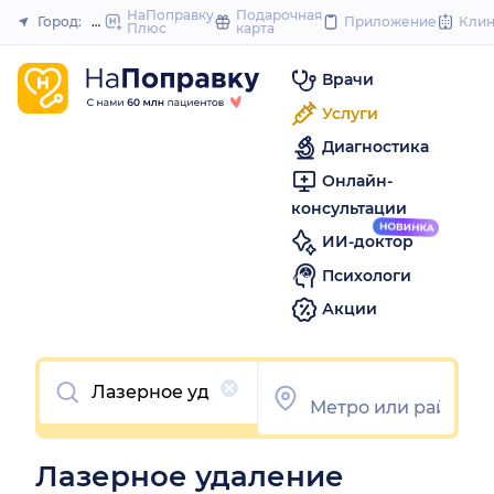
to
НаПоправку
Подарочная
Город:
Нижний Новгород
Приложение
Кли
Плюс
карта
Закрыть
content
Врачи
Услуги
Диагностика
Онлайн-
консультации
ИИ-доктор
Психологи
Акции
Очистить
Лазерное удаление