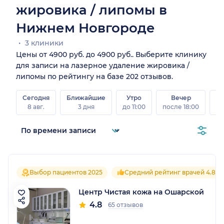
жировика / липомы в
Нижнем Новгороде
3 клиники
Цены от 4900 руб. до 4900 руб.. Выберите клинику
для записи на лазерное удаление жировика /
липомы по рейтингу на базе 202 отзывов.
Сегодня
Ближайшие
Утро
Вечер
В
8 авг.
3 дня
до 11:00
после 18:00
8 а
Выбор пациентов 2025
Средний рейтинг врачей 4.8
Центр Чистая кожа на Ошарской
4.8
65 отзывов