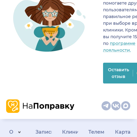
помогаете др
пользователя
правильное р
при выборе в
клиники. Кром
вы получите 1
по
программе
лояльности.
Оставить
отзыв
О
Запись
Клиникам
Телемедицина
Карта