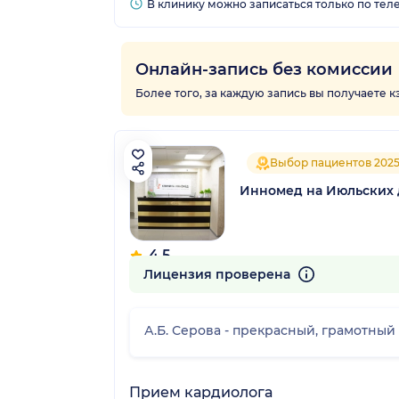
В клинику можно записаться только по тел
Онлайн-запись без комиссии
Более того, за каждую запись вы получаете 
Выбор пациентов 202
Инномед на Июльских
4.5
139 отзывов
Лицензия проверена
А.Б. Серова - прекрасный, грамотный
Прием кардиолога