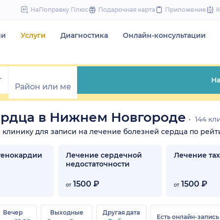
to
НаПоправку Плюс
Подарочная карта
Приложение
content
чи
Услуги
Диагностика
Онлайн-консультации
На
ердца в Нижнем Новгороде
144 кл
те клинику для записи на лечение болезней сердца по рейти
тенокардии
Лечение сердечной
Лечение та
недостаточности
1500 ₽
1500 ₽
от
от
Вечер
Выходные
Другая дата
Есть онлайн-запись