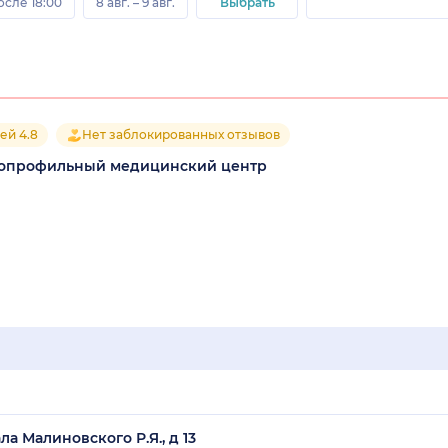
осле 18:00
8 авг. – 9 авг.
Выбрать
ей 4.8
Нет заблокированных отзывов
гопрофильный медицинский центр
а Малиновского Р.Я., д 13