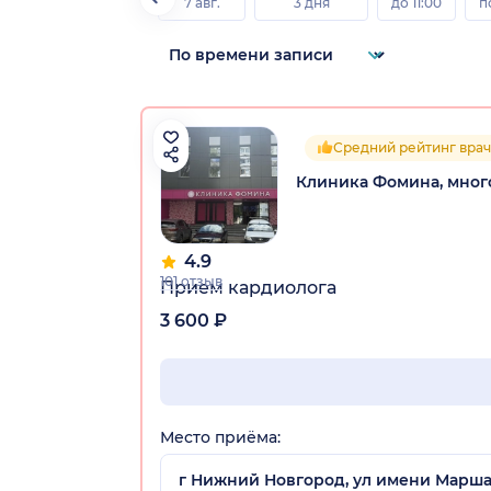
7 авг.
3 дня
до 11:00
п
Средний рейтинг врач
Клиника Фомина, мно
4.9
101 отзыв
Прием кардиолога
3 600 ₽
Место приёма:
г Нижний Новгород, ул имени Маршал