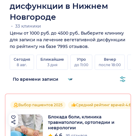
дисфункции в Нижнем
Новгороде
33 клиники
Цены от 1000 руб. до 4500 руб.. Выберите клинику
для записи на лечение вегетативной дисфункции
по рейтингу на базе 7995 отзывов.
Сегодня
Ближайшие
Утро
Вечер
В
8 авг.
3 дня
до 11:00
после 18:00
8 а
Выбор пациентов 2025
Средний рейтинг врачей 4.6
Блокада боли, клиника
травматологии, ортопедии и
неврологии
4.6
95 отзывов