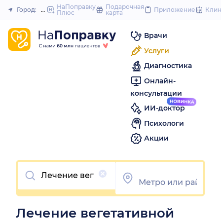
to
НаПоправку
Подарочная
Город:
Нижний Новгород
Приложение
Кли
Плюс
карта
Закрыть
content
Врачи
Услуги
Диагностика
Онлайн-
консультации
ИИ-доктор
Психологи
Акции
Очистить
Лечение вегетативной