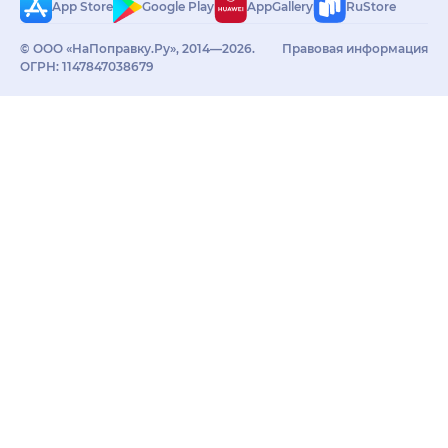
App Store
Google Play
AppGallery
RuStore
© ООО «НаПоправку.Ру», 2014—2026.
Правовая информация
ОГРН: 1147847038679