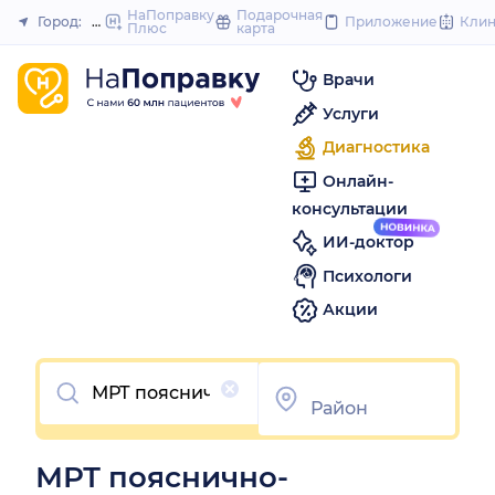
to
НаПоправку
Подарочная
Город:
Новороссийск
Приложение
Кли
Плюс
карта
Закрыть
content
Врачи
Услуги
Диагностика
Онлайн-
консультации
ИИ-доктор
Психологи
Акции
Очистить
МРТ пояснично-