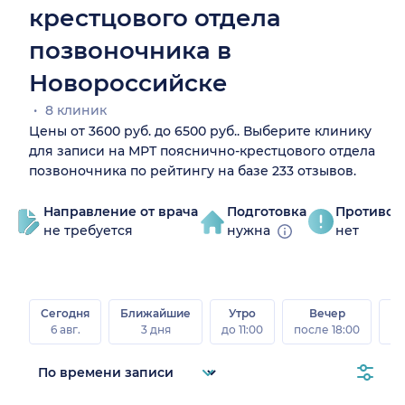
крестцового отдела
позвоночника в
Новороссийске
8 клиник
Цены от 3600 руб. до 6500 руб.. Выберите клинику
для записи на МРТ пояснично-крестцового отдела
позвоночника по рейтингу на базе 233 отзывов.
Направление от врача
Подготовка
Противоп
не требуется
нужна
нет
Сегодня
Ближайшие
Утро
Вечер
В
6 авг.
3 дня
до 11:00
после 18:00
8 а