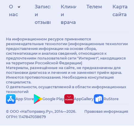
О
Запись
Клиникам
Телемедицина
Карта
нас
и
и
сайта
отзывы
врачам
На информационном ресурсе применяются
рекомендательные технологии (информационные технологии
предоставления информации на основе сбора,
систематизации и анализа сведений, относящихся к
предпочтениям пользователей сети "Интернет", находящихся
на территории Российской Федерации)
Материалы, размещённые на сайте, не предназначены для
постановки диагноза и лечения и не заменяют приём врача.
Имеются противопоказания. Необходима консультация
специалиста.
О деятельности, осуществляемой в области информационных
технологий
App Store
Google Play
AppGallery
RuStore
© ООО «НаПоправку.Ру», 2014—2026.
Правовая информация
ОГРН: 1147847038679