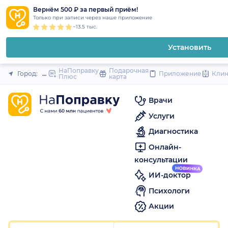
1
2
3
4
5
1
2
3
4
5
1
2
3
4
5
to
Вернём 500 ₽ за первый приём!
Закрыть
Только при записи через наше приложение
content
~13.5 тыс.
Установить
НаПоправку
Подарочная
Город:
Новосибирск
Приложение
Кли
Плюс
карта
Врачи
Услуги
Диагностика
Онлайн-
консультации
ИИ-доктор
Психологи
Акции