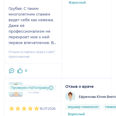
Взрослый
Грубая. С таким
многолетним стажем
ведет себя как невежа.
Даже её
профессионализм не
перекроет мое к ней
первое впечатление. В
этом перинатальном
Отзыв оставлен через сайт/
центре номер 4
приложение
впервые , ждали врача 2
часа, в пятницу рабочий
0
день сокращённый , так
мне ещё и предъявила ,
почему я приехала
Отзыв о враче
koz....@....com
Проверен НаПоправку
именно в пятницу
1 отзыв
вечером за 50 минут до
Ефремова Юлия Викт
закрытия ложиться на
1
2
3
4
5
плановую
акушер-гинеколог
гинек
18.07.2026
госпитализацию на 41
Взрослый