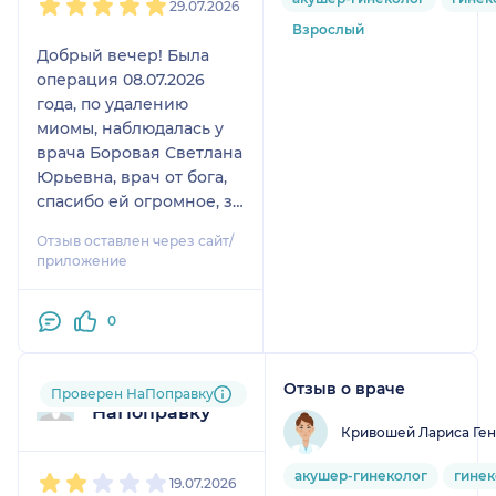
29.07.2026
Взрослый
Добрый вечер! Была
операция 08.07.2026
года, по удалению
миомы, наблюдалась у
врача Боровая Светлана
Юрьевна, врач от бога,
спасибо ей огромное, за
такое отношение, за
Отзыв оставлен через сайт/
поддержку, за
приложение
понимание, операция
прошла успешно,
0
восстановление
идеальное🙏 Врача
обязательно
Отзыв о враче
Пользователь
Проверен НаПоправку
рекомендую, нигде
НаПоправку
такого отношения ещё
Кривошей Лариса Ге
не встречала🙈 Светлана
1
2
3
4
5
Юрьевна, спасибо вам
акушер-гинеколог
гинек
19.07.2026
огромное 🙏