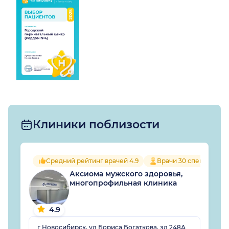
благополучными
пенсии... Чего пациентам
естественными родами.
грубить!
Сил вам и здоровья,
Юлия Викторовна, и
роддому процветания!
Клиники поблизости
Средний рейтинг врачей 4.9
Врачи 30 специально
Аксиома мужского здоровья,
многопрофильная клиника
4.9
г Новосибирск, ул Бориса Богаткова, зд 248А