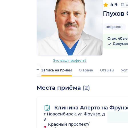
4.9
12 
Глухов
невролог
Стаж 40 ле
Докуме
Это ваш профиль?
Запись на приём
О враче
Отзывы
Усл
Места приёма
(2)
Клиника Аперто на Фрунз
г Новосибирск, ул Фрунзе, д
9
Красный проспект/