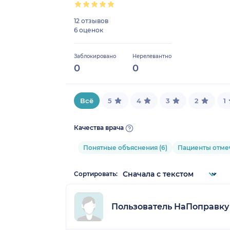
12 отзывов
6 оценок
Заблокировано
Нерелевантно
0
0
Всё
5
4
3
2
1
Качества врача
Понятные объяснения (6)
Пациенты отмеч
Сортировать:
Пользователь НаПоправку