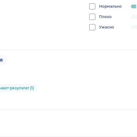
0%
Нормально
progress:
5.555555555555555%
Плохо
progress:
0%
Ужасно
progress:
0%
ают результат (1)