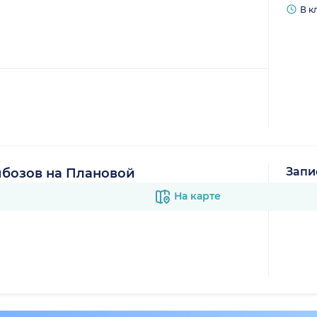
В к
Запи
бозов на Плановой
В к
На карте