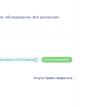
Проверен НаПоправку
После записи
Услуга: Прием невролога