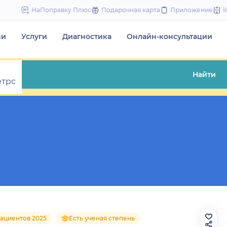
to
НаПоправку Плюс
Подарочная карта
Приложение
content
чи
Услуги
Диагностика
Онлайн-консультации
Найти
ациентов 2025
Есть ученая степень