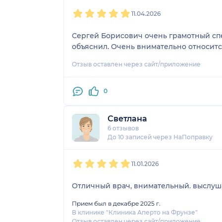
1
2
3
4
5
11.04.2026
Сергей Борисович очень грамотный специалист. На приёме осмотрел, выслушал, назначил лечение, обследование. Всё доходчиво
объяснил. Очень внимательно относитс
Отзыв оставлен через сайт/приложение
0
Светлана
6 отзывов
До 10 записей через НаПоправку
1
2
3
4
5
11.01.2026
Отличный вр
Прием был в декабре 2025 г.
В клинике "Клиника Аперто на Фрунзе"
Отзыв оставлен через сайт/приложение