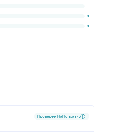
1
0
0
Проверен НаПоправку