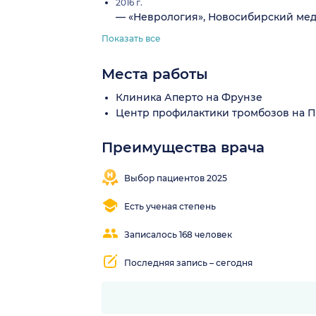
2016 г.
— «Неврология», Новосибирский мед
Показать все
Места работы
Клиника Аперто на Фрунзе
Центр профилактики тромбозов на 
Преимущества врача
Близко
Понятные
от
объяснения
Выбор пациентов 2025
метро
Есть ученая степень
Записалось 168 человек
Последняя запись – сегодня