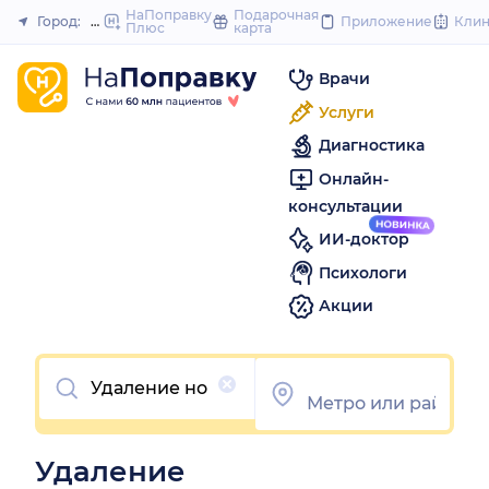
to
НаПоправку
Подарочная
Город:
Новосибирск
Приложение
Кли
Плюс
карта
Закрыть
content
Врачи
Услуги
Диагностика
Онлайн-
консультации
ИИ-доктор
Психологи
Акции
Очистить
Удаление