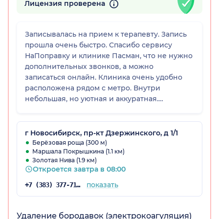
Лицензия проверена
Записывалась на прием к терапевту. Запись
прошла очень быстро. Спасибо сервису
НаПоправку и клинике Пасман, что не нужно
дополнительных звонков, а можно
записаться онлайн. Клиника очень удобно
расположена рядом с метро. Внутри
небольшая, но уютная и аккуратная.
Администраторы приветливые. Мой прием
немного задержался и спасибо
администратору, что сказала об этом и
г Новосибирск, пр-кт Дзержинского, д 1/1
принесла извинения. Вроде мелочь, но
Берёзовая роща (300 м)
Маршала Покрышкина (1.1 км)
чувствуется небезразличие к пациенту.
Золотая Нива (1.9 км)
Откроется завтра в 08:00
показать
+7 (383) 377-71-34
Удаление бородавок (электрокоагуляция)