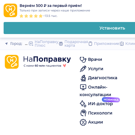
1
2
3
4
5
to
Вернём 500 ₽ за первый приём!
Закрыть
Только при записи через наше приложение
content
~13.5 тыс.
Установить
НаПоправку
Подарочная
Город:
Обнинск
Приложение
Кли
Плюс
карта
Врачи
Услуги
Диагностика
Онлайн-
консультации
ИИ-доктор
Психологи
Акции