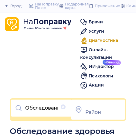
to
НаПоправку
Подарочная
Город:
Омск
Приложение
Кли
Плюс
карта
Закрыть
content
Врачи
Услуги
Диагностика
Онлайн-
консультации
ИИ-доктор
Психологи
Акции
Очистить
Обследование здоровья