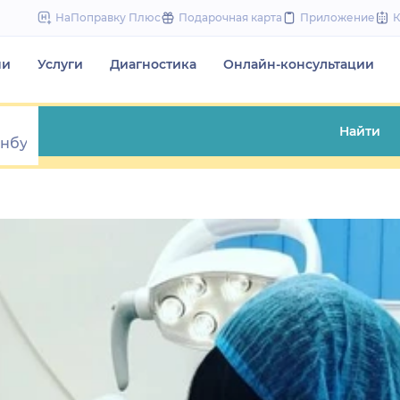
to
НаПоправку Плюс
Подарочная карта
Приложение
content
чи
Услуги
Диагностика
Онлайн-консультации
Найти