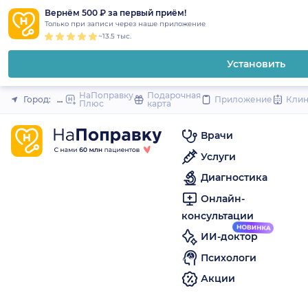
1
2
3
4
5
to
Вернём 500 ₽ за первый приём!
Закрыть
Только при записи через наше приложение
content
~13.5 тыс.
Установить
НаПоправку
Подарочная
Город:
Оренбург
Приложение
Кли
Плюс
карта
Врачи
Услуги
Диагностика
Онлайн-
консультации
ИИ-доктор
Психологи
Акции