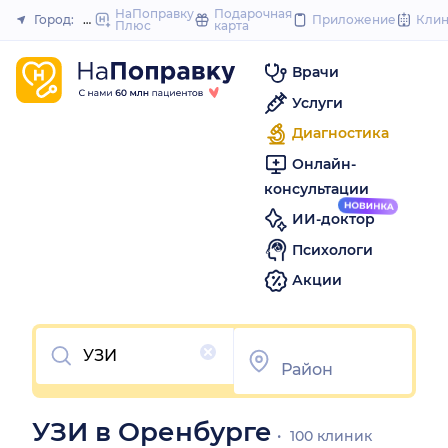
to
НаПоправку
Подарочная
Город:
Оренбург
Приложение
Кли
Плюс
карта
Закрыть
content
Врачи
Услуги
Диагностика
Онлайн-
консультации
ИИ-доктор
Психологи
Акции
Очистить
УЗИ в Оренбурге
100 клиник