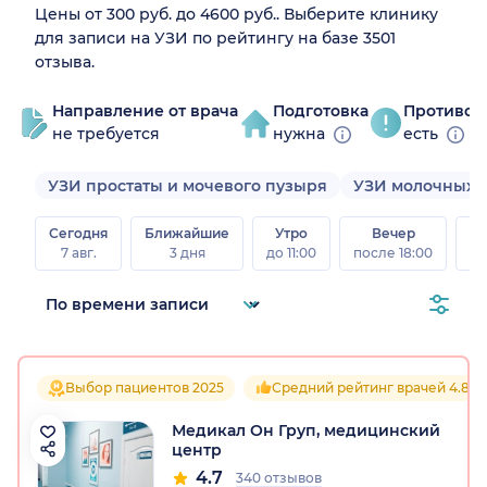
Цены от 300 руб. до 4600 руб.. Выберите клинику
для записи на УЗИ по рейтингу на базе 3501
отзыва.
Направление от врача
Подготовка
Противоп
не требуется
нужна
есть
УЗИ простаты и мочевого пузыря
УЗИ молочных 
Сегодня
Ближайшие
Утро
Вечер
В
7 авг.
3 дня
до 11:00
после 18:00
8 а
Выбор пациентов 2025
Средний рейтинг врачей 4.8
Медикал Он Груп, медицинский
центр
4.7
340 отзывов