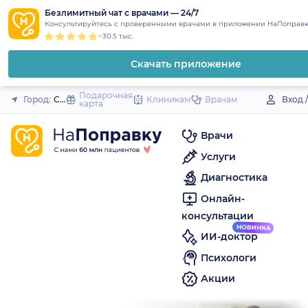
1
2
3
4
5
to
Безлимитный чат с врачами — 24/7
Закрыть
Консультируйтесь с проверенными врачами в приложении НаПоправк
content
~30.5 тыс.
Скачать приложение
Подарочная
Город:
Соль-Илецк
Клиникам
Врачам
Вход 
карта
Врачи
Услуги
Диагностика
Онлайн-
консультации
ИИ-доктор
Психологи
Акции