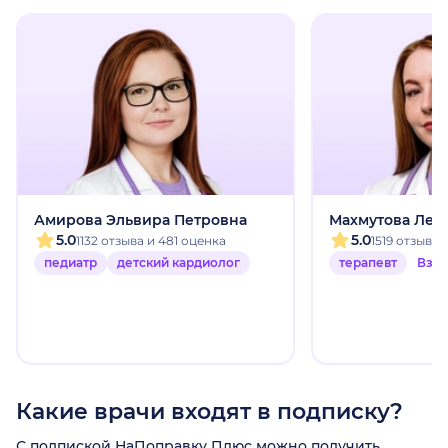
Амирова Эльвира Петровна
Махмутова Лей
5.0
5.0
1132 отзыва и 481 оценка
1519 отзыво
педиатр
детский кардиолог
терапевт
Взр
Какие врачи входят в подписку?
С подпиской НаПоправку Плюс можно получить