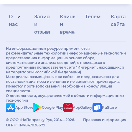
О
Запись
Клиникам
Телемедицина
Карта
нас
и
и
сайта
отзывы
врачам
На информационном ресурсе применяются
рекомендательные технологии (информационные технологии
предоставления информации на основе сбора,
систематизации и анализа сведений, относящихся к
предпочтениям пользователей сети "Интернет", находящихся
на территории Российской Федерации)
Материалы, размещённые на сайте, не предназначены для
постановки диагноза и лечения и не заменяют приём врача.
Имеются противопоказания. Необходима консультация
специалиста.
О деятельности, осуществляемой в области информационных
технологий
App Store
Google Play
AppGallery
RuStore
© ООО «НаПоправку.Ру», 2014—2026.
Правовая информация
ОГРН: 1147847038679