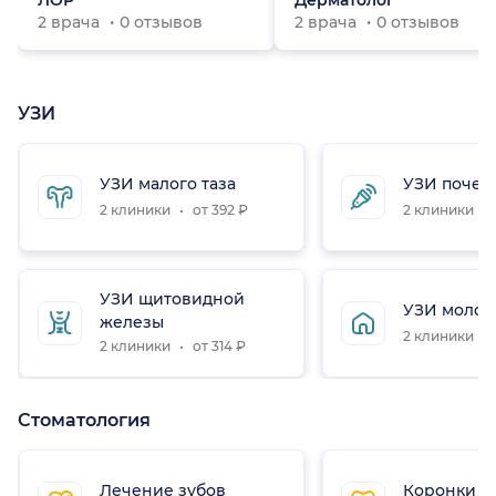
ЛОР
Дерматолог
2 врача
0 отзывов
2 врача
0 отзывов
УЗИ
УЗИ малого таза
УЗИ почек
2 клиники
от 392 ₽
2 клиники
УЗИ щитовидной
УЗИ молоч
железы
2 клиники
2 клиники
от 314 ₽
Стоматология
Лечение зубов
Коронки н