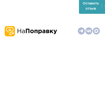
Оставить
отзыв
О
Запись
Клиникам
Телемедицина
Карта
нас
и
и
сайта
отзывы
врачам
На информационном ресурсе применяются
рекомендательные технологии (информационные технологии
предоставления информации на основе сбора,
систематизации и анализа сведений, относящихся к
предпочтениям пользователей сети "Интернет", находящихся
на территории Российской Федерации)
Материалы, размещённые на сайте, не предназначены для
постановки диагноза и лечения и не заменяют приём врача.