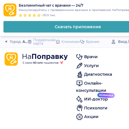
1
2
3
4
5
to
Безлимитный чат с врачами — 24/7
Закрыть
Консультируйтесь с проверенными врачами в приложении НаПоправк
content
~30.5 тыс.
Скачать приложение
Подарочная
Город:
Анна (поселок)
Клиникам
Врачам
Вход 
карта
Врачи
Услуги
Диагностика
Онлайн-
консультации
ИИ-доктор
Психологи
Акции