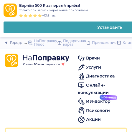
1
2
3
4
5
1
2
3
4
5
1
2
3
4
5
to
Вернём 500 ₽ за первый приём!
Закрыть
Только при записи через наше приложение
content
~13.5 тыс.
Установить
НаПоправку
Подарочная
Город:
Пермь
Приложение
Кли
Плюс
карта
Врачи
Услуги
Диагностика
Онлайн-
консультации
ИИ-доктор
Психологи
Акции