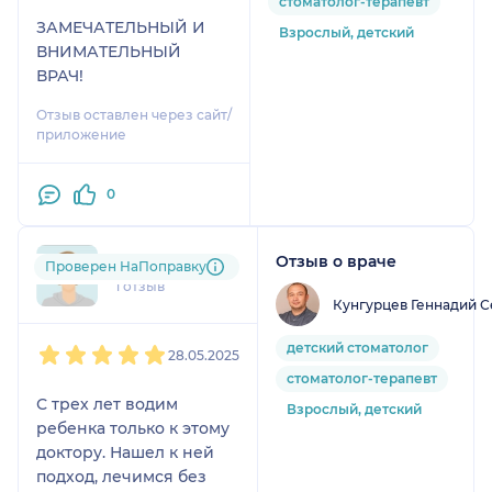
стоматолог-терапевт
ЗАМЕЧАТЕЛЬНЫЙ И
Взрослый, детский
ВНИМАТЕЛЬНЫЙ
ВРАЧ!
Отзыв оставлен через сайт/
приложение
0
Отзыв о враче
mar....@....ru
Проверен НаПоправку
1 отзыв
Кунгурцев Геннадий С
1
2
3
4
5
детский стоматолог
28.05.2025
стоматолог-терапевт
С трех лет водим
Взрослый, детский
ребенка только к этому
доктору. Нашел к ней
подход, лечимся без