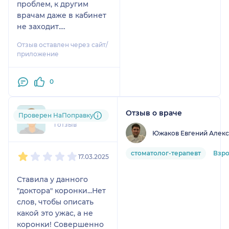
проблем, к другим
врачам даже в кабинет
не заходит.
Рекомендую.
Отзыв оставлен через сайт/
приложение
0
Отзыв о враче
mai....@....ru
Проверен НаПоправку
1 отзыв
Южаков Евгений Алек
1
2
3
4
5
стоматолог-терапевт
Взр
17.03.2025
Ставила у данного
"доктора" коронки...Нет
слов, чтобы описать
какой это ужас, а не
коронки! Совершенно