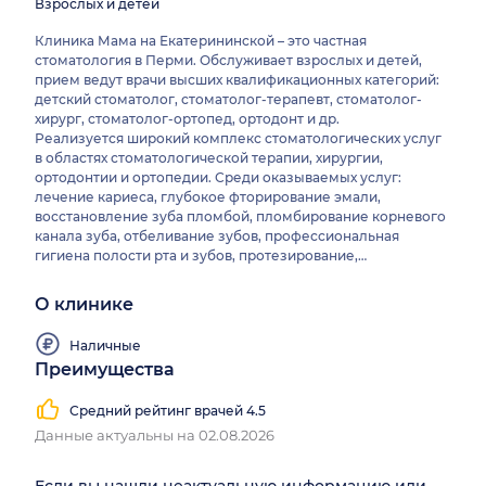
Взрослых и детей
Клиника Мама на Екатерининской – это частная
стоматология в Перми. Обслуживает взрослых и детей,
прием ведут врачи высших квалификационных категорий:
детский стоматолог, стоматолог-терапевт, стоматолог-
хирург, стоматолог-ортопед, ортодонт и др.
Реализуется широкий комплекс стоматологических услуг
в областях стоматологической терапии, хирургии,
ортодонтии и ортопедии. Среди оказываемых услуг:
лечение кариеса, глубокое фторирование эмали,
восстановление зуба пломбой, пломбирование корневого
канала зуба, отбеливание зубов, профессиональная
гигиена полости рта и зубов, протезирование,
исправление прикуса, имплантация, удаление зубов и др.
Среди используемых методов диагностики: прицельная
О клинике
внутриротовая контактная рентгенография, внутриротовая
рентгенография вприкус, радиовизиография челюстно-
Наличные
лицевой области.
Преимущества
Средний рейтинг врачей 4.5
Данные актуальны на 02.08.2026