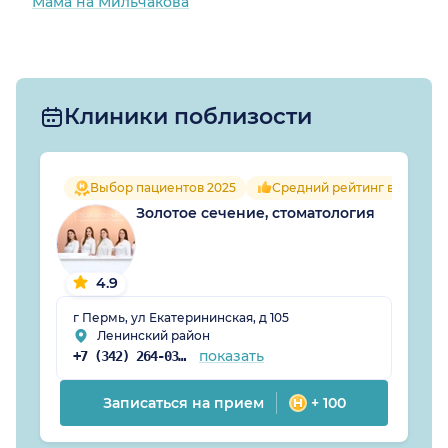
Мама на Мильчакова
просто невозможно,
так как была просто
невероятная нагрузка
на зубы и челюсть из за
этих ужасных коронок.
Клиники поблизости
Не понимаю, зачем
браться за то, что
делать не умеешь.
БЕГИТЕ ОТ ДАННОГО
Выбор пациентов 2025
Средний рейтинг врачей 4.
"ДОКТОРА"!
Золотое сечение, стоматология
4.9
г Пермь, ул Екатерининская, д 105
Ленинский район
показать
+7 (342) 264-03-64
Записаться на прием
+ 100