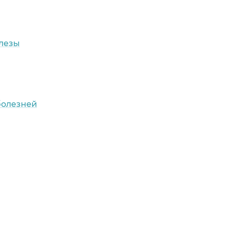
лезы
болезней