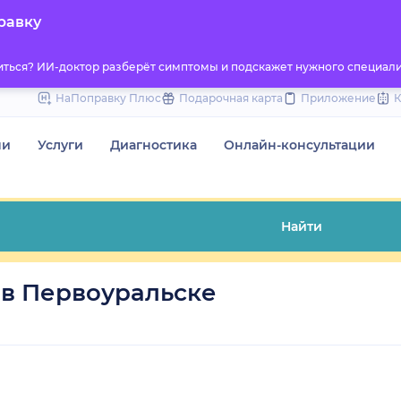
to
равку
content
титься? ИИ-доктор разберёт симптомы и подскажет нужного специали
НаПоправку Плюс
Подарочная карта
Приложение
чи
Услуги
Диагностика
Онлайн-консультации
Найти
 в Первоуральске