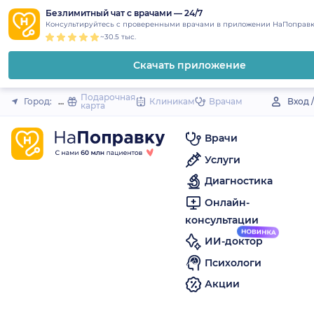
1
2
3
4
5
to
Безлимитный чат с врачами — 24/7
Закрыть
Консультируйтесь с проверенными врачами в приложении НаПоправк
content
~30.5 тыс.
Скачать приложение
Подарочная
Город:
Приволжск
Клиникам
Врачам
Вход 
карта
Врачи
Услуги
Диагностика
Онлайн-
консультации
ИИ-доктор
Психологи
Акции