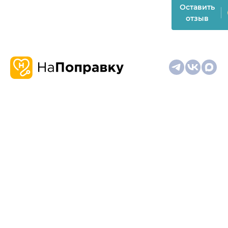
Оставить
отзыв
О
Запись
Клиникам
Телемедицина
Карта
нас
и
и
сайта
отзывы
врачам
На информационном ресурсе применяются
рекомендательные технологии (информационные технологии
предоставления информации на основе сбора,
систематизации и анализа сведений, относящихся к
предпочтениям пользователей сети "Интернет", находящихся
на территории Российской Федерации)
Материалы, размещённые на сайте, не предназначены для
постановки диагноза и лечения и не заменяют приём врача.