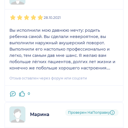
1
2
3
4
5
28.10.2021
Вы исполнили мою давнюю мечту: родить
ребенка самой. Вы сделали невероятное, вы
выполнили наружный акушерский поворот.
Выполнили его настолько профессионально и
легко, тем самым дав мне шанс. Я желаю вам
побольше лёгких пациентов, долгих лет жизни и
конечно же побольше хорошего настроения.
Спасибо вам!!!! ❤️
Отзыв оставлен через форум или соцсети
0
Проверен НаПоправку
Марина