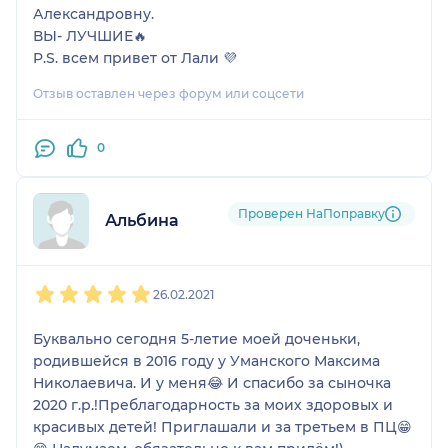
Александровну.
ВЫ- ЛУЧШИЕ🔥
P.S. всем привет от Лали 💜
Отзыв оставлен через форум или соцсети
0
Проверен НаПоправку
Альбина
1
2
3
4
5
26.02.2021
Буквально сегодня 5-летие моей доченьки,
родившейся в 2016 году у Уманского Максима
Николаевича. И у меня😂 И спасибо за сыночка
2020 г.р.!Преблагодарность за моих здоровых и
красивых детей! Приглашали и за третьем в ПЦ😁