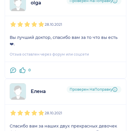
Проверен НаПоправку
olga
1
2
3
4
5
28.10.2021
Вы лучший доктор, спасибо вам за то что вы есть
❤️.
Отзыв оставлен через форум или соцсети
0
Проверен НаПоправку
Елена
1
2
3
4
5
28.10.2021
Спасибо вам за наших двух прекрасных девочек