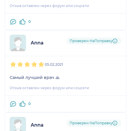
Отзыв оставлен через форум или соцсети
0
Проверен НаПоправку
Anna
1
2
3
4
5
05.02.2021
Самый лучший врач 🙏
Отзыв оставлен через форум или соцсети
0
Проверен НаПоправку
Annа