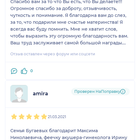
Спасибо вам за то что Вы есть, что Вы делаете!!!
Огромное спасибо за доброту, отзывчивость,
чуткость и понимание. Я благодарна вам до слез,
за то, что подарили мне счастье материнства! Я
всегда вас буду помнить. Мне не хватит слов,
чтобы выразить эту огромную благодарность вам.
Ваш труд заслуживает самой большой награды.
Вы отличный профессионал и я так рада, что во
Отзыв оставлен через форум или соцсети
время родов, со мной рядом были самые лучшие
и замечательные врачи, Уманский Максим
Николаевич и Буштырев Александр Валерьевич.
0
Вы лучшие!!! Ещё огромное спасибо
анастазиологу Пинчукову Алексею
Владимировичу и всему персоналу который был
Проверен НаПоправку
amira
рядом! Спасибо вам за все! Дай Бог Вам и Вашим
родным и близким здоровья, счастья, всего всего
1
2
3
4
5
самого наилучшего и чтобы все было👍🤗
21.03.2021
Семья Бугаевых благодарит Максима
Николаевича, феечку акушера-гинеколога Ирину