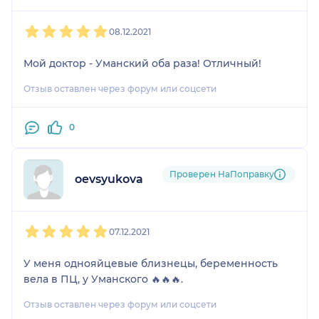
родов врач осматривал меня на кресле ,все
1
2
3
4
5
очень грубо,больно,я не много вздрогнула,а он
08.12.2021
мне говорит,что,боль не любишь? Я была бы
очень рада если бы он мне на ответил. За что
Мой доктор - Уманский оба раза! Отличный!
такой ад??
Отзыв оставлен через форум или соцсети
0
Проверен НаПоправку
oevsyukova
1
2
3
4
5
07.12.2021
У меня однояйцевые близнецы, беременность
вела в ПЦ, у Уманского 🔥🔥🔥.
Отзыв оставлен через форум или соцсети