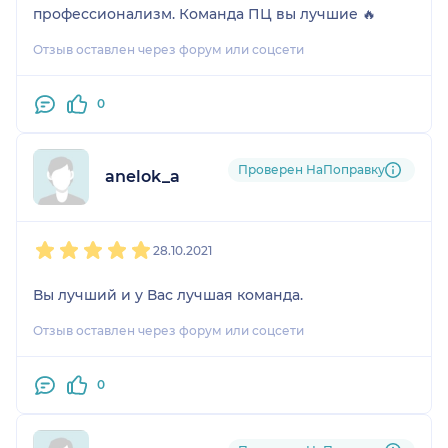
профессионализм. Команда ПЦ вы лучшие 🔥
Отзыв оставлен через форум или соцсети
0
Проверен НаПоправку
anelok_a
1
2
3
4
5
28.10.2021
Вы лучший и у Вас лучшая команда.
Отзыв оставлен через форум или соцсети
0