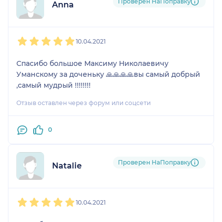
Проверен НаПоправку
Anna
1
2
3
4
5
10.04.2021
Спасибо большое Максиму Николаевичу
Уманскому за доченьку 🙏🙏🙏🙏вы самый добрый
,самый мудрый !!!!!!!!
Отзыв оставлен через форум или соцсети
0
Проверен НаПоправку
Natalie
1
2
3
4
5
10.04.2021