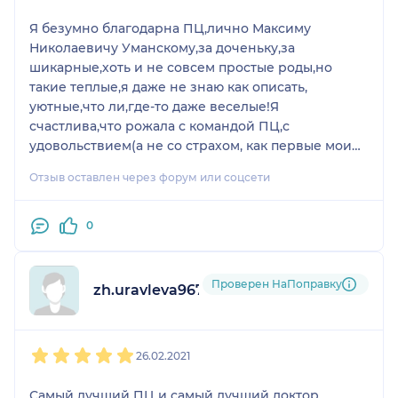
Я безумно благодарна ПЦ,лично Максиму
Николаевичу Уманскому,за доченьку,за
шикарные,хоть и не совсем простые роды,но
такие теплые,я даже не знаю как описать,
уютные,что ли,где-то даже веселые!Я
счастлива,что рожала с командой ПЦ,с
удовольствием(а не со страхом, как первые мои
роды)вспоминаю каждое мгновенье проведенное
Отзыв оставлен через форум или соцсети
в ПЦ!Если бы могла,рожала бы хоть каждый месяц
с Максимом Николаевичем и с прекрасной
акушеркой Ириной Александровной!❤️
0
Проверен НаПоправку
zh.uravleva9674
1
2
3
4
5
26.02.2021
Самый лучший ПЦ и самый лучший доктор