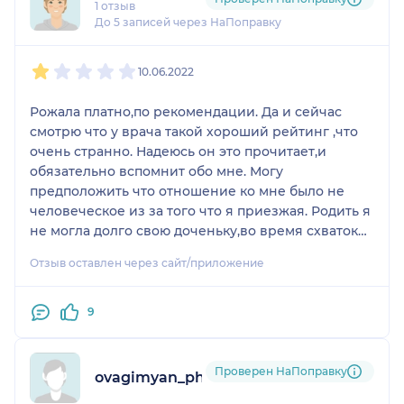
1 отзыв
До 5 записей через НаПоправку
1
2
3
4
5
10.06.2022
Рожала платно,по рекомендации. Да и сейчас
смотрю что у врача такой хороший рейтинг ,что
очень странно. Надеюсь он это прочитает,и
обязательно вспомнит обо мне. Могу
предположить что отношение ко мне было не
человеческое из за того что я приезжая. Родить я
не могла долго свою доченьку,во время схваток
Максим Н. постоянно грубил,говорил зачем ты
Отзыв оставлен через сайт/приложение
сюда приехала рожать,никогда больше не
приезжай. Просила сделать КС ткдолго не могла
родить,на что Максим Н. говорил нет,сама
9
рожай!!! Он получал удовольствие оттого что мне
страшно и больно,потом вакуум доставал
ребёнка!!!! У нас страшные последствия!
Проверен НаПоправку
ovagimyan_photo
Кривошея,неврологические проблемы ! После