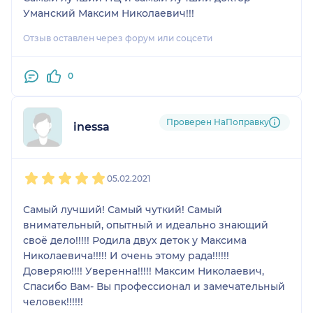
Уманский Максим Николаевич!!!
Отзыв оставлен через форум или соцсети
0
Проверен НаПоправку
inessa
1
2
3
4
5
05.02.2021
Самый лучший! Самый чуткий! Самый
внимательный, опытный и идеально знающий
своё дело!!!!! Родила двух деток у Максима
Николаевича!!!!! И очень этому рада!!!!!!
Доверяю!!!! Уверенна!!!!! Максим Николаевич,
Спасибо Вам- Вы профессионал и замечательный
человек!!!!!!