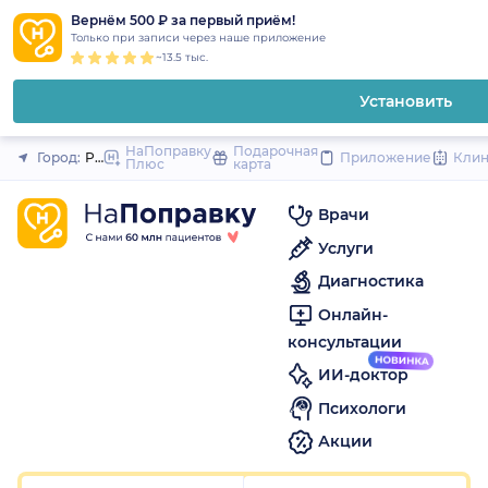
1
2
3
4
5
1
2
3
4
5
1
2
3
4
5
to
Вернём 500 ₽ за первый приём!
Закрыть
Только при записи через наше приложение
content
~13.5 тыс.
Установить
НаПоправку
Подарочная
Город:
Ростов-на-Дону
Приложение
Кли
Плюс
карта
Врачи
Услуги
Диагностика
Онлайн-
консультации
ИИ-доктор
Психологи
Акции