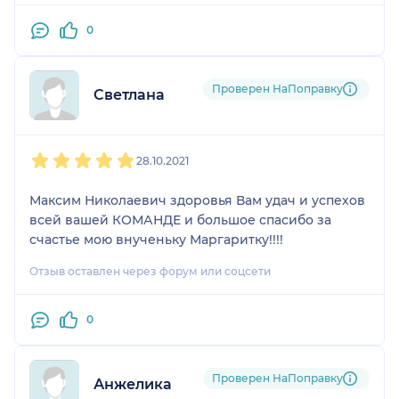
0
Проверен НаПоправку
Светлана
1
2
3
4
5
28.10.2021
Максим Николаевич здоровья Вам удач и успехов
всей вашей КОМАНДЕ и большое спасибо за
счастье мою внученьку Маргаритку!!!!
Отзыв оставлен через форум или соцсети
0
Проверен НаПоправку
Анжелика