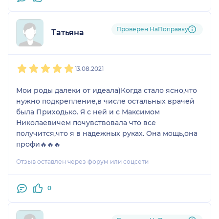
Проверен НаПоправку
Татьяна
1
2
3
4
5
13.08.2021
Мои роды далеки от идеала)Когда стало ясно,что
нужно подкрепление,в числе остальных врачей
была Приходько. Я с ней и с Максимом
Николаевичем почувствовала что все
получится,что я в надежных руках. Она мощь,она
профи🔥🔥🔥
Отзыв оставлен через форум или соцсети
0