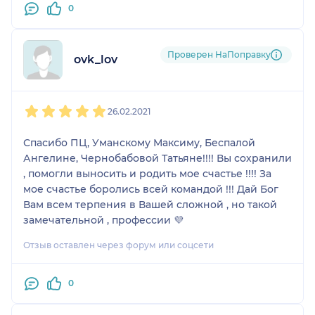
0
Проверен НаПоправку
ovk_lov
1
2
3
4
5
26.02.2021
Спасибо ПЦ, Уманскому Максиму, Беспалой
Ангелине, Чернобабовой Татьяне!!!! Вы сохранили
, помогли выносить и родить мое счастье !!!! За
мое счастье боролись всей командой !!! Дай Бог
Вам всем терпения в Вашей сложной , но такой
замечательной , профессии 💜
Отзыв оставлен через форум или соцсети
0