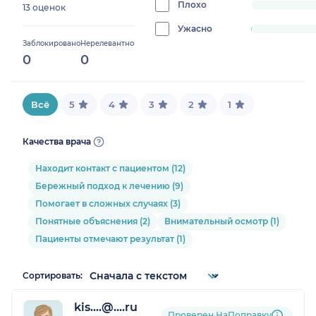
0%
Плохо
progress:
13 оценок
0%
Ужасно
progress:
Заблокировано
Нерелевантно
0.3412969283276451%
0
0
Всё
5
4
3
2
1
Качества врача
Находит контакт с пациентом (12)
Бережный подход к лечению (9)
Помогает в сложных случаях (3)
Понятные объяснения (2)
Внимательный осмотр (1)
Пациенты отмечают результат (1)
Сортировать:
kis....@....ru
Проверен НаПоправку