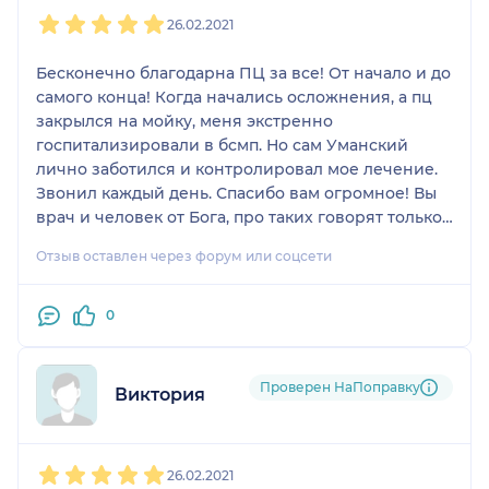
1
2
3
4
5
26.02.2021
Бесконечно благодарна ПЦ за все! От начало и до
самого конца! Когда начались осложнения, а пц
закрылся на мойку, меня экстренно
госпитализировали в бсмп. Но сам Уманский
лично заботился и контролировал мое лечение.
Звонил каждый день. Спасибо вам огромное! Вы
врач и человек от Бога, про таких говорят только
так! Отдельная благодарность Ким Анастасии
Отзыв оставлен через форум или соцсети
Аркадиевне, она принимала роды и переживала,
не меньше меня, за мое здоровье. ❤️ Самое
наилучшее отношение медперсонала, самый
0
высокий уровень компетентности! Вы самые
лучшие!!!❤️😘 Спасибо огромное за сыночка
моего!🐒
Проверен НаПоправку
Виктория
1
2
3
4
5
26.02.2021