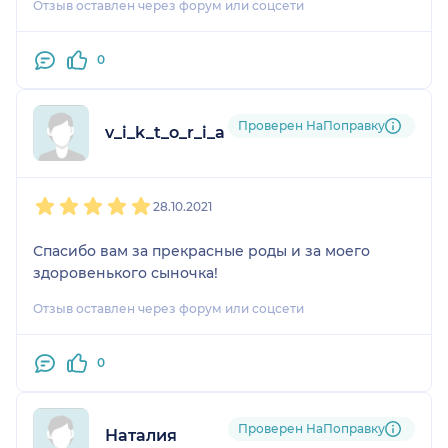
Отзыв оставлен через форум или соцсети
0
Проверен НаПоправку
v_i_k_t_o_r_i_a__s
1
2
3
4
5
28.10.2021
Спасибо вам за прекрасные роды и за моего
здоровенького сыночка!
Отзыв оставлен через форум или соцсети
0
Проверен НаПоправку
Наталия