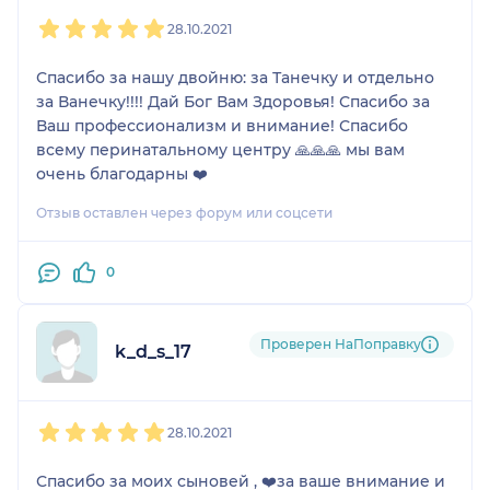
1
2
3
4
5
28.10.2021
Спасибо за нашу двойню: за Танечку и отдельно
за Ванечку!!!! Дай Бог Вам Здоровья! Спасибо за
Ваш профессионализм и внимание! Спасибо
всему перинатальному центру 🙏🙏🙏 мы вам
очень благодарны ❤️
Отзыв оставлен через форум или соцсети
0
Проверен НаПоправку
k_d_s_17
1
2
3
4
5
28.10.2021
Спасибо за моих сыновей , ❤️за ваше внимание и