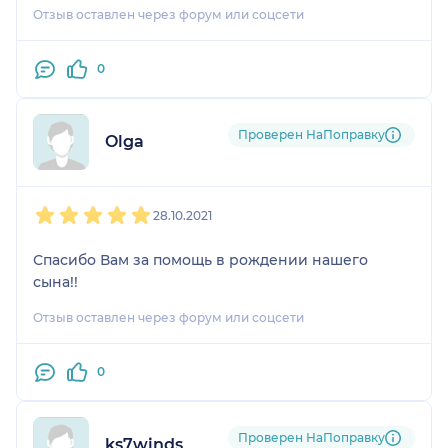
Отзыв оставлен через форум или соцсети
0
Проверен НаПоправку
Olga
1
2
3
4
5
28.10.2021
Спасибо Вам за помощь в рождении нашего
сына!!
Отзыв оставлен через форум или соцсети
0
Проверен НаПоправку
ks7winds