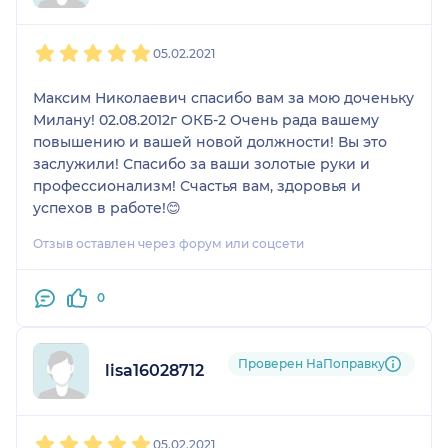
1
2
3
4
5
05.02.2021
Максим Николаевич спасибо вам за мою доченьку
Милану! 02.08.2012г ОКБ-2 Очень рада вашему
повышению и вашей новой должности! Вы это
заслужили! Спасибо за ваши золотые руки и
профессионализм! Счастья вам, здоровья и
успехов в работе!😊
Отзыв оставлен через форум или соцсети
0
Проверен НаПоправку
lisa16028712
1
2
3
4
5
05.02.2021