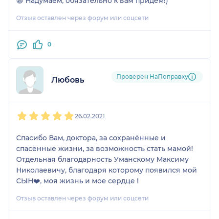
😁 Надумаем, обязательно к вам придём!)
Отзыв оставлен через форум или соцсети
0
Проверен НаПоправку
Любовь
1
2
3
4
5
26.02.2021
Спасибо Вам, доктора, за сохранённые и
спасённые жизни, за возможность стать мамой!
Отдельная благодарность Уманскому Максиму
Николаевичу, благодаря которому появился мой
СЫН❤️, моя жизнь и мое сердце !
Отзыв оставлен через форум или соцсети