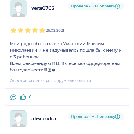
Проверен НаПоправку
vera0702
1
2
3
4
5
26.02.2021
Мои роды оба раза вёл Уманский Максим
Николаевич и не задумываясь пошла бы к нему и
с 3 ребёнком.
Всем рекомендую ПЦ. Вы все молодцы,море вам
благодарности!!!👏❤️
Отзыв оставлен через форум или соцсети
0
Проверен НаПоправку
alexandra