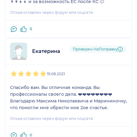
👨‍👩‍👧‍👧 и за возможность ЕС после КС 🙂
Отзыв оставлен через форум или соцсети
0
Проверен НаПоправку
Екатерина
1
2
3
4
5
19.08.2021
Спасибо вам. Вы отличная команда. Вы
профессионалы своего дела. ❤️❤️❤️❤️❤️❤️❤️❤️
Благодарю Максима Николаевича и Марининочку,
что помогли мне обрести мое 2ое счастье.
Отзыв оставлен через форум или соцсети
0