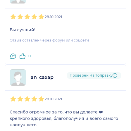
1
2
3
4
5
28.10.2021
Вы лучший!
Отзыв оставлен через форум или соцсети
0
Проверен НаПоправку
an_caxap
1
2
3
4
5
28.10.2021
Спасибо огромное за то, что вы делаете ❤️
крепкого здоровья, благополучия и всего самого
наилучшего.