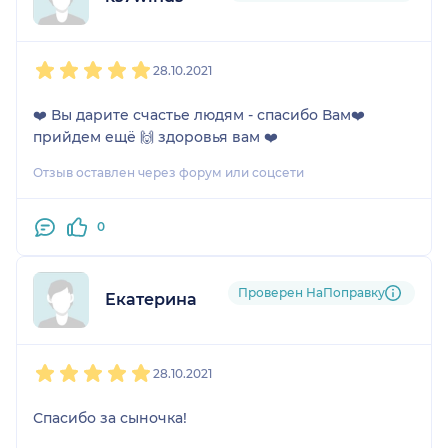
1
2
3
4
5
28.10.2021
❤️ Вы дарите счастье людям - спасибо Вам❤️
прийдем ещё 🙌 здоровья вам ❤️
Отзыв оставлен через форум или соцсети
0
Проверен НаПоправку
Екатерина
1
2
3
4
5
28.10.2021
Спасибо за сыночка!