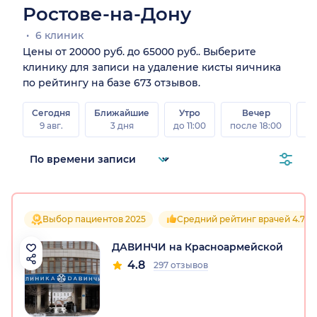
Ростове-на-Дону
6 клиник
Цены от 20000 руб. до 65000 руб.. Выберите
клинику для записи на удаление кисты яичника
по рейтингу на базе 673 отзывов.
Сегодня
Ближайшие
Утро
Вечер
В
9 авг.
3 дня
до 11:00
после 18:00
8 а
Выбор пациентов 2025
Средний рейтинг врачей 4.7
ДАВИНЧИ на Красноармейской
4.8
297 отзывов