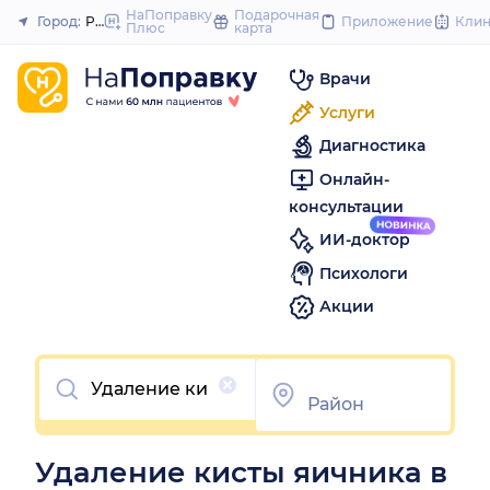
to
НаПоправку
Подарочная
Город:
Ростов-на-Дону
Приложение
Кли
Плюс
карта
Закрыть
content
Врачи
Услуги
Диагностика
Онлайн-
консультации
ИИ-доктор
Психологи
Акции
Очистить
Удаление кисты яичника в