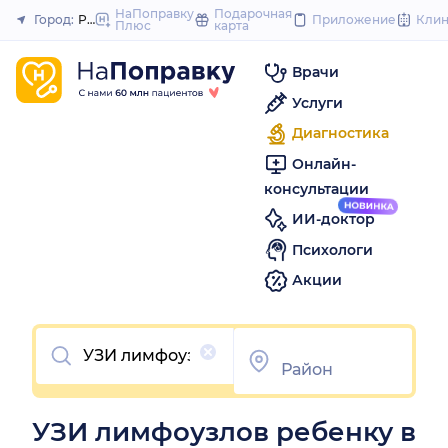
to
НаПоправку
Подарочная
Город:
Рязань
Приложение
Кли
Плюс
карта
Закрыть
content
Врачи
Услуги
Диагностика
Онлайн-
консультации
ИИ-доктор
Психологи
Акции
Очистить
УЗИ лимфоузлов ребенку в