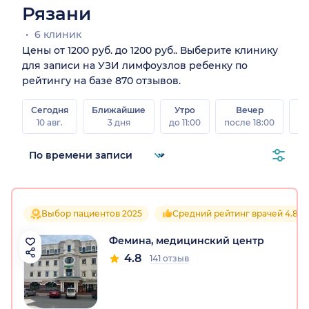
Рязани
6 клиник
Цены от 1200 руб. до 1200 руб.. Выберите клинику
для записи на УЗИ лимфоузлов ребенку по
рейтингу на базе 870 отзывов.
Сегодня
Ближайшие
Утро
Вечер
10 авг.
3 дня
до 11:00
после 18:00
15 
Выбор пациентов 2025
Средний рейтинг врачей 4.8
Фемина, медицинский центр
4.8
141 отзыв