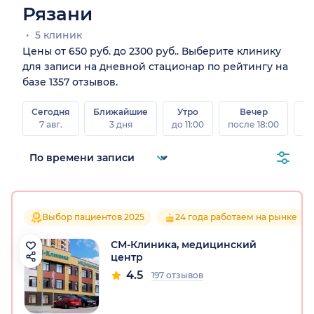
Рязани
5 клиник
Цены от 650 руб. до 2300 руб.. Выберите клинику
для записи на дневной стационар по рейтингу на
базе 1357 отзывов.
Сегодня
Ближайшие
Утро
Вечер
В
7 авг.
3 дня
до 11:00
после 18:00
8 а
Выбор пациентов 2025
24 года работаем на рынке
СМ-Клиника, медицинский
центр
4.5
197 отзывов