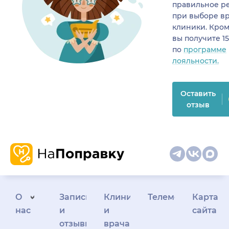
правильное р
при выборе в
клиники. Кром
вы получите 1
по
программе
лояльности.
Оставить
отзыв
О
Запись
Клиникам
Телемедицина
Карта
нас
и
и
сайта
отзывы
врачам