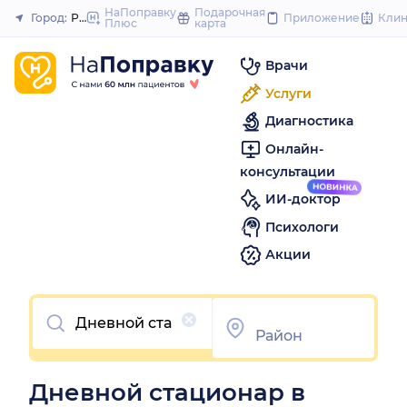
to
НаПоправку
Подарочная
Город:
Рязань
Приложение
Кли
Плюс
карта
Закрыть
content
Врачи
Услуги
Диагностика
Онлайн-
консультации
ИИ-доктор
Психологи
Акции
Очистить
Дневной стационар в