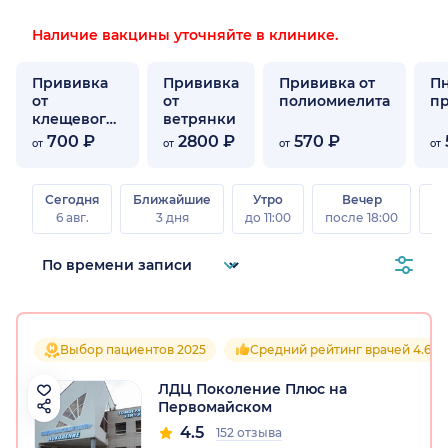
Наличие вакцины уточняйте в клинике.
Прививка
Прививка
Прививка от
П
от
от
полиомиелита
п
клещевого
ветрянки
энцефалита
700 ₽
2800 ₽
570 ₽
от
от
от
от
Сегодня
Ближайшие
Утро
Вечер
В
6 авг.
3 дня
до 11:00
после 18:00
8 а
Выбор пациентов 2025
Средний рейтинг врачей 4.6
ЛДЦ Поколение Плюс на
Первомайском
4.5
152 отзыва