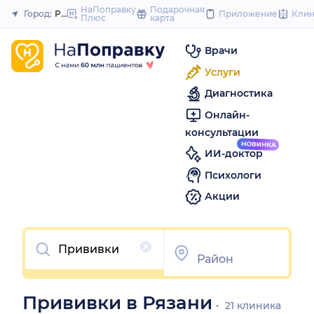
to
НаПоправку
Подарочная
Город:
Рязань
Приложение
Кли
Плюс
карта
Закрыть
co
Врачи
Услуги
Диагностика
Онлайн-
консультации
ИИ-доктор
Психологи
Акции
Очистить
Прививки в Рязани
21 клиника