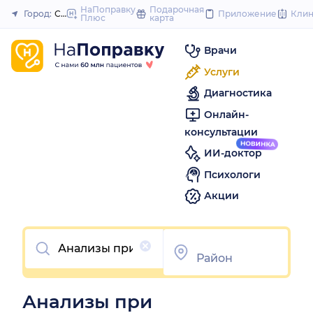
to
НаПоправку
Подарочная
Город:
Саратов
Приложение
Кли
Плюс
карта
Закрыть
content
Врачи
Услуги
Диагностика
Онлайн-
консультации
ИИ-доктор
Психологи
Акции
Очистить
Анализы при