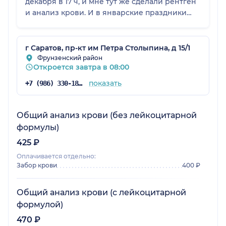
декабря в 17 ч, и мне тут же сделали рентген
и анализ крови. И в январские праздники
меня принимали и вели по больничному без
каких-либо проблем. Несмотря на то, что я
живу в доме, где есть частная клиника, я
г Саратов, пр-кт им Петра Столыпина, д 15/1
выбираю только Альфа-Центр!
Фрунзенский район
Откроется завтра в 08:00
показать
+7 (986) 330-18-97
Общий анализ крови (без лейкоцитарной
формулы)
425 ₽
Оплачивается отдельно:
Забор крови
400 ₽
Общий анализ крови (с лейкоцитарной
формулой)
470 ₽