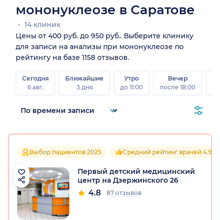
мононуклеозе в Саратове
14 клиник
Цены от 400 руб. до 950 руб.. Выберите клинику
для записи на анализы при мононуклеозе по
рейтингу на базе 1158 отзывов.
Сегодня
Ближайшие
Утро
Вечер
В
6 авг.
3 дня
до 11:00
после 18:00
8 а
Выбор пациентов 2025
Средний рейтинг врачей 4.9
Первый детский медицинский
центр на Дзержинского 26
4.8
87 отзывов