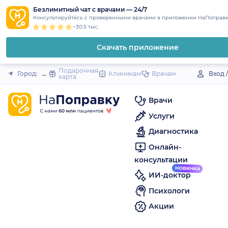
1
2
3
4
5
to
Безлимитный чат с врачами — 24/7
Закрыть
Консультируйтесь с проверенными врачами в приложении НаПоправк
content
~30.5 тыс.
Скачать приложение
Подарочная
Город:
Шацк
Клиникам
Врачам
Вход 
карта
Врачи
Услуги
Диагностика
Онлайн-
консультации
ИИ-доктор
Психологи
Акции