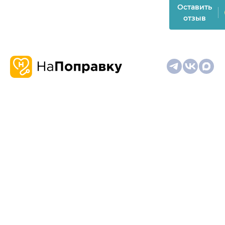
Оставить
отзыв
О
Запись
Клиникам
Телемедицина
Карта
нас
и
и
сайта
отзывы
врачам
На информационном ресурсе применяются
рекомендательные технологии (информационные технологии
предоставления информации на основе сбора,
систематизации и анализа сведений, относящихся к
предпочтениям пользователей сети "Интернет", находящихся
на территории Российской Федерации)
Материалы, размещённые на сайте, не предназначены для
постановки диагноза и лечения и не заменяют приём врача.