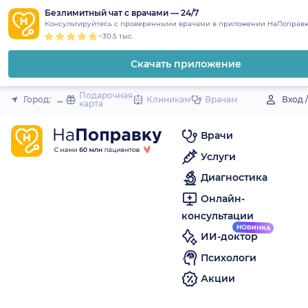
1
2
3
4
5
to
Безлимитный чат с врачами — 24/7
Закрыть
Консультируйтесь с проверенными врачами в приложении НаПоправк
content
~30.5 тыс.
Скачать приложение
Подарочная
Город:
Шацк
Клиникам
Врачам
Вход 
карта
Врачи
Услуги
Диагностика
Онлайн-
консультации
ИИ-доктор
Психологи
Акции