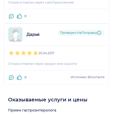
Отзыв оставлен через сайт/приложение
0
Проверен НаПоправку
Дарья
1
2
3
4
5
25.04.2017
Отзыв оставлен через форум или соцсети
Источник: ВКонтакте
0
Оказываемые услуги и цены
Прием гастроэнтеролога