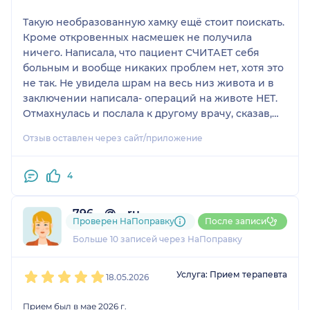
Такую необразованную хамку ещё стоит поискать.
Кроме откровенных насмешек не получила
ничего. Написала, что пациент СЧИТАЕТ себя
больным и вообще никаких проблем нет, хотя это
не так. Не увидела шрам на весь низ живота и в
заключении написала- операций на животе НЕТ.
Отмахнулась и послала к другому врачу, сказав,
что это не её компетенция, хотя проблемы с
Отзыв оставлен через сайт/приложение
желудком решает гастроэнтеролог. Вообщем
НИКОГДА даже не думайте идти к ней, помимо
хабальства и оскорблений не получите ничего!
4
796....@....ru
Проверен НаПоправку
После записи
5 оценок
Больше 10 записей через НаПоправку
1
2
3
4
5
Услуга: Прием терапевта
18.05.2026
Прием был в мае 2026 г.