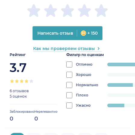
Написать отзыв
+ 150
Как мы проверяем отзывы
Рейтинг
Фильтр по оценкам
3.7
Отлично
progress:
54.54545454545454%
Хорошо
progress:
0%
Нормально
progress:
6 отзывов
27.27272727272727%
Плохо
progress:
5 оценок
0%
Ужасно
progress:
Заблокировано
Нерелевантно
18.181818181818183%
0
0