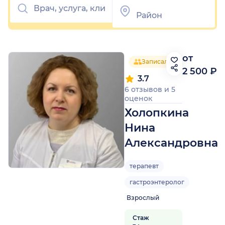
от
Записалось 75 человек
2 500 ₽
3.7
6 отзывов
и
5
оценок
Холопкина
Нина
Александровна
терапевт
гастроэнтеролог
Взрослый
Стаж