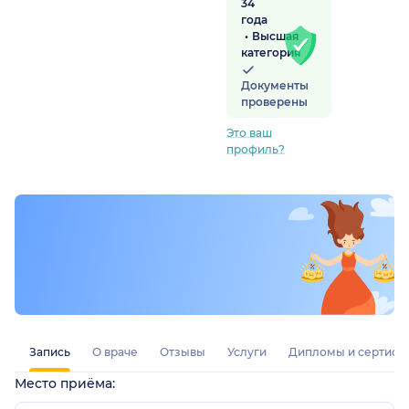
34
года
Высшая
категория
Документы
проверены
Это ваш
профиль?
Запись
О враче
Отзывы
Услуги
Дипломы и сертифи
Место приёма: