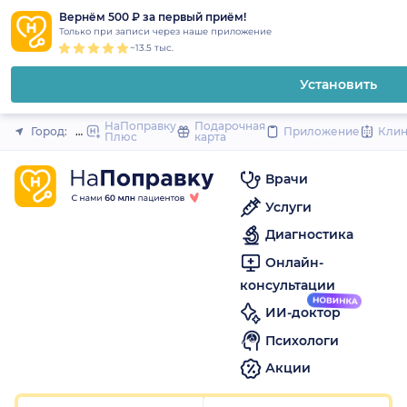
1
2
3
4
5
1
2
3
4
5
1
2
3
4
5
to
Вернём 500 ₽ за первый приём!
Закрыть
Только при записи через наше приложение
content
~13.5 тыс.
Установить
НаПоправку
Подарочная
Город:
Шахты
Приложение
Кли
Плюс
карта
Врачи
Услуги
Диагностика
Онлайн-
консультации
ИИ-доктор
Психологи
Акции