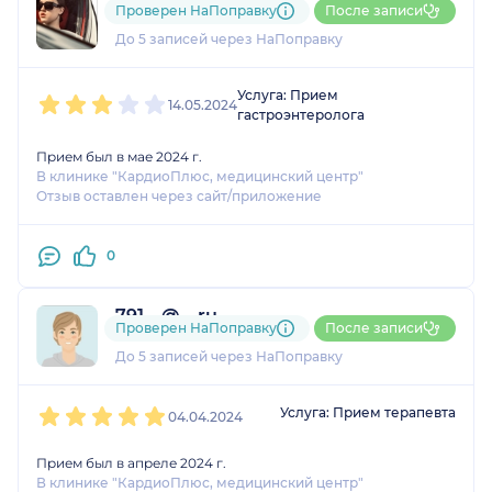
Проверен НаПоправку
После записи
5 отзывов
и
1 оценка
До 5 записей через НаПоправку
1
2
3
4
5
Услуга: Прием
14.05.2024
гастроэнтеролога
Прием был в мае 2024 г.
В клинике "КардиоПлюс, медицинский центр"
Отзыв оставлен через сайт/приложение
0
791....@....ru
Проверен НаПоправку
После записи
1 оценка
До 5 записей через НаПоправку
1
2
3
4
5
Услуга: Прием терапевта
04.04.2024
Прием был в апреле 2024 г.
В клинике "КардиоПлюс, медицинский центр"