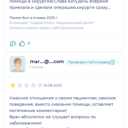
помощи в хирургию.Слава Богу,дочь вовремя
приехала и сделали операцию.хирурги сразу
определили грыжу,при вскрытии обнаружили и
Прием был в январе 2025 г.
спайки.
В клинике "КардиоПлюс, медицинский центр"
То есть врач такой категории ,что ему лечить
Отзыв оставлен через сайт/приложение
прыщи .
Очень жаль,что у нас мало хороших врачей.
0
mar....@....com
Проверен НаПоправку
1 отзыв
1
2
3
4
5
14.08.2025
Ужасное отношение к своим пациентам, хамское
поведение, вместо оказания помощи, оставляет
негативные комментарии!
Врач абсолютно не слушает вопросы по
заболеваниям!