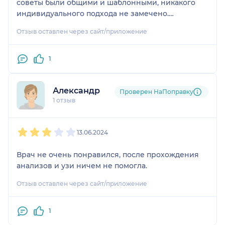
советы были общими и шаблонными, никакого
индивидуального подхода не замечено.
рекомендовать данного специалиста другим
Отзыв оставлен через сайт/приложение
людям не готова!
1
Александр
Проверен НаПоправку
1 отзыв
1
2
3
4
5
13.06.2024
Врач не очень понравился, после прохождения
анализов и узи ничем не помогла.
Отзыв оставлен через сайт/приложение
1