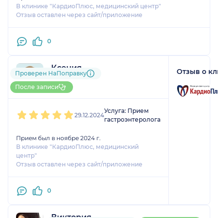
В клинике "КардиоПлюс, медицинский центр"
Отзыв оставлен через сайт/приложение
0
Ксения
Отзыв о к
Проверен НаПоправку
1 оценка
До 5 записей через НаПоправку
После записи
1
2
3
4
5
Услуга: Прием
29.12.2024
гастроэнтеролога
Прием был в ноябре 2024 г.
В клинике "КардиоПлюс, медицинский
центр"
Отзыв оставлен через сайт/приложение
0
Виктория