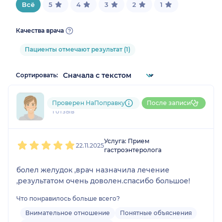
Всё
5
4
3
2
1
Качества врача
Пациенты отмечают результат (1)
Сортировать:
798....@....ru
Проверен НаПоправку
После записи
1 отзыв
1
2
3
4
5
Услуга: Прием
22.11.2025
гастроэнтеролога
болел желудок ,врач назначила лечение
,результатом очень доволен.спасибо большое!
Что понравилось больше всего?
Внимательное отношение
Понятные объяснения