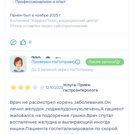
Профессионализм и опыт
Прием был в ноябре 2025 г.
В клинике "КардиоПлюс, медицинский центр"
Отзыв оставлен через сайт/приложение
0
790....@....ru
Проверен НаПоправку
После записи
1 отзыв
До 5 записей через НаПоправку
1
2
3
4
5
Услуга: Прием
12.10.2025
гастроэнтеролога
Врач не рассмотрел корень заболевания.Он
лечил желудок ,поджелудочную,печень.А пациент
жаловался на подозрение грыжи.Врач спутал
воспаление желудка и выпирающий иногда
кишки.Пациента госпитализировали по скорой