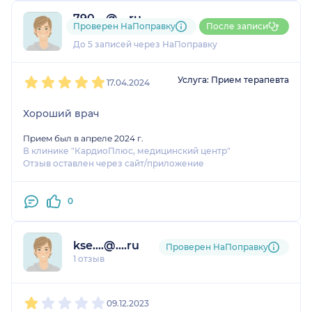
790....@....ru
Проверен НаПоправку
После записи
1 отзыв
До 5 записей через НаПоправку
1
2
3
4
5
Услуга: Прием терапевта
17.04.2024
Хороший врач
Прием был в апреле 2024 г.
В клинике "КардиоПлюс, медицинский центр"
Отзыв оставлен через сайт/приложение
0
kse....@....ru
Проверен НаПоправку
1 отзыв
1
2
3
4
5
09.12.2023