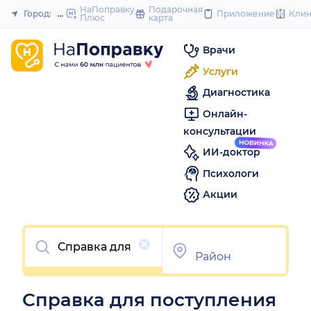
to
НаПоправку
Подарочная
Город:
Шахты
Приложение
Кли
Плюс
карта
Закрыть
content
Врачи
Услуги
Диагностика
Онлайн-
консультации
ИИ-доктор
Психологи
Акции
Очистить
Справка для поступления