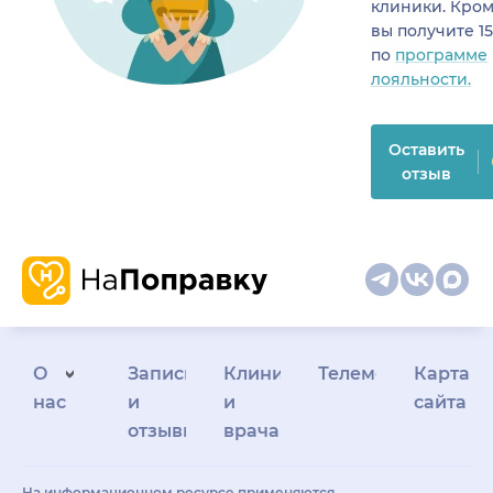
клиники. Кром
вы получите 1
по
программе
лояльности.
Оставить
отзыв
О
Запись
Клиникам
Телемедицина
Карта
нас
и
и
сайта
отзывы
врачам
На информационном ресурсе применяются