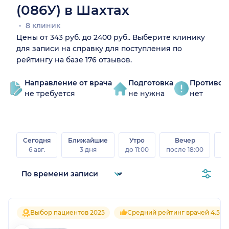
(086У) в Шахтах
8 клиник
Цены от 343 руб. до 2400 руб.. Выберите клинику
для записи на справку для поступления по
рейтингу на базе 176 отзывов.
Направление от врача
Подготовка
Противоп
не требуется
не нужна
нет
Сегодня
Ближайшие
Утро
Вечер
В
6 авг.
3 дня
до 11:00
после 18:00
8 а
Выбор пациентов 2025
Средний рейтинг врачей 4.5