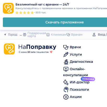
1
2
3
4
5
to
Безлимитный чат с врачами — 24/7
Закрыть
Консультируйтесь с проверенными врачами в приложении НаПоправк
content
~30.5 тыс.
Скачать приложение
Подарочная
Город:
Шумерля
Клиникам
Врачам
Вход 
карта
Врачи
Услуги
Диагностика
Онлайн-
консультации
ИИ-доктор
Психологи
Акции