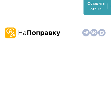
Оставить
отзыв
О
Запись
Клиникам
Телемедицина
Карта
нас
и
и
сайта
отзывы
врачам
На информационном ресурсе применяются
рекомендательные технологии (информационные технологии
предоставления информации на основе сбора,
систематизации и анализа сведений, относящихся к
предпочтениям пользователей сети "Интернет", находящихся
на территории Российской Федерации)
Материалы, размещённые на сайте, не предназначены для
постановки диагноза и лечения и не заменяют приём врача.