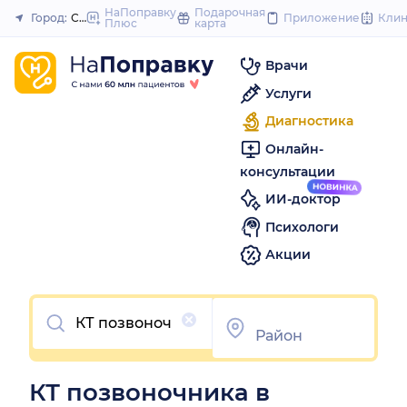
to
НаПоправку
Подарочная
Город:
Смоленск
Приложение
Кли
Плюс
карта
Закрыть
content
Врачи
Услуги
Диагностика
Онлайн-
консультации
ИИ-доктор
Психологи
Акции
Очистить
КТ позвоночника в