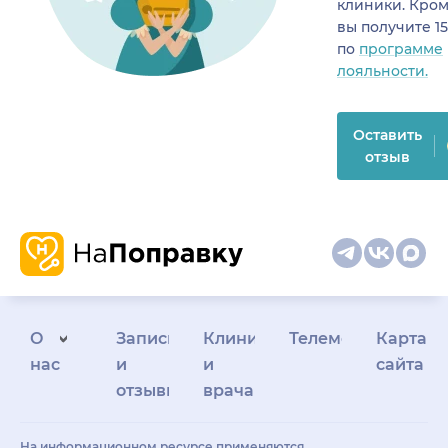
клиники. Кром
вы получите 1
по
программе
лояльности.
Оставить
отзыв
О
Запись
Клиникам
Телемедицина
Карта
нас
и
и
сайта
отзывы
врачам
На информационном ресурсе применяются