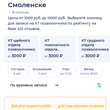
Смоленске
8 клиник
Цены от 3000 руб. до 15000 руб.. Выберите клинику
для записи на КТ позвоночника по рейтингу на
базе 422 отзывов.
КТ шейного
КТ
КТ грудного
отдела
поясничного
отдела
позвоночника
отдела
позвоночника
позвоночника
3000 ₽
3000 ₽
3000 ₽
от
от
от
Сегодня
Ближайшие
Утро
Вечер
В
8 авг.
3 дня
до 11:00
после 18:00
8 а
Выбор пациентов 2025
32 года работаем на рынке