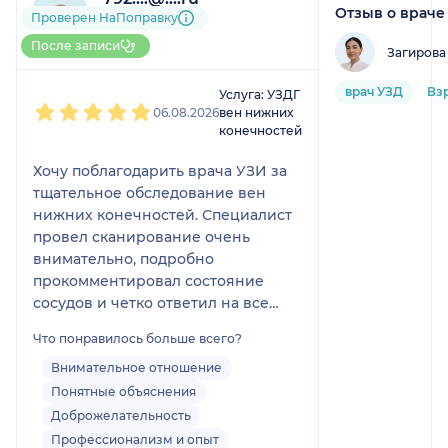
Отзыв о враче
1 отзыв
Проверен НаПоправку
До 5 записей через
После записи
Загирова
НаПоправку
1
2
3
4
5
врач УЗД
Вз
Услуга: УЗДГ
06.08.2026
вен нижних
конечностей
Хочу поблагодарить врача УЗИ за
тщательное обследование вен
нижних конечностей. Специалист
провел сканирование очень
внимательно, подробно
прокомментировал состояние
сосудов и четко ответил на все
вопросы о дальнейших действиях.
Что понравилось больше всего?
Врач аккуратный, вежливый и
тактичный. Аппарат современный,
Внимательное отношение
изображение четкое. Все объяснил
Понятные объяснения
простым языком без сложных
Доброжелательность
медицинских терминов.
Профессионализм и опыт