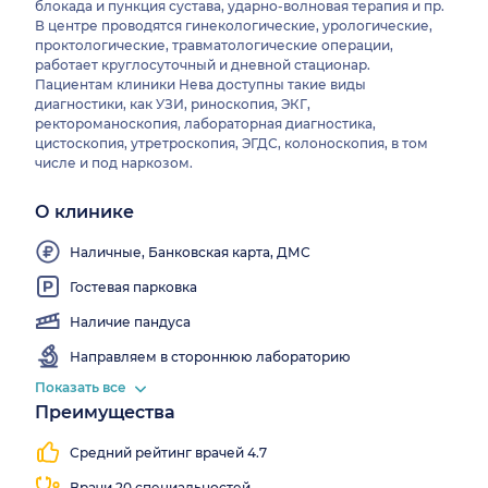
блокада и пункция сустава, ударно-волновая терапия и пр.
В центре проводятся гинекологические, урологические,
проктологические, травматологические операции,
работает круглосуточный и дневной стационар.
Пациентам клиники Нева доступны такие виды
диагностики, как УЗИ, риноскопия, ЭКГ,
ректороманоскопия, лабораторная диагностика,
цистоскопия, утретроскопия, ЭГДС, колоноскопия, в том
числе и под наркозом.
О клинике
Выдаем
Wi-
больничные
Fi
Наличные, Банковская карта, ДМС
Гостевая парковка
Наличие пандуса
Направляем в стороннюю лабораторию
Показать все
Преимущества
Работаем
все
Средний рейтинг врачей 4.7
выходные
Врачи 20 специальностей