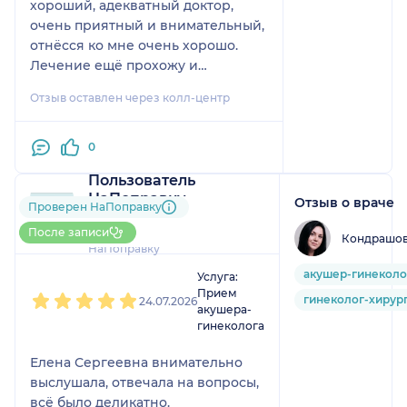
хороший, адекватный доктор,
очень приятный и внимательный,
отнёсся ко мне очень хорошо.
Лечение ещё прохожу и
контрольные анализы пока не
Отзыв оставлен через колл-центр
сдавала.
0
Пользователь
НаПоправку
Отзыв о враче
Проверен НаПоправку
1 отзыв
До 5 записей через
После записи
Кондрашов
НаПоправку
1
2
3
4
5
акушер-гинеколо
Услуга:
Прием
гинеколог-хирур
24.07.2026
акушера-
гинеколога
Елена Сергеевна внимательно
выслушала, отвечала на вопросы,
всё было деликатно.