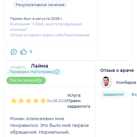
Результатом полностью доволен.
Результативное лечение
Заключение выдал сразу же.
Настоящий профессионал своего
Прием был в августе 2026 г.
дела.
В клинике "НЕВА, многопрофильная
клиника"
Отзыв оставлен через сайт/приложение
0
Лайма
Отзыв о враче
1 отзыв
Проверен НаПоправку
До 5 записей через
После записи
Комбаров
НаПоправку
1
2
3
4
5
кардиолог
Вз
Услуга:
04.08.2026
Прием
кардиолога
Роман Алексеевич мне
понравился. Это было моё первое
обращение. Нормальный,