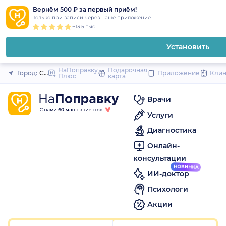
1
2
3
4
5
1
2
3
4
5
1
2
3
4
5
to
Вернём 500 ₽ за первый приём!
Закрыть
Только при записи через наше приложение
content
~13.5 тыс.
Установить
НаПоправку
Подарочная
Город:
Смоленск
Приложение
Кли
Плюс
карта
Врачи
Услуги
Диагностика
Онлайн-
консультации
ИИ-доктор
Психологи
Акции