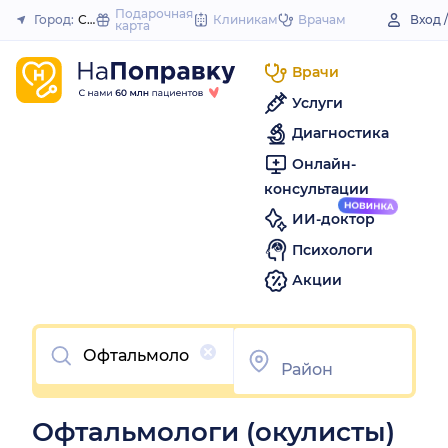
to
Подарочная
Город:
Собинка
Клиникам
Врачам
Вход 
карта
Закрыть
content
Врачи
Услуги
Диагностика
Онлайн-
консультации
ИИ-доктор
Психологи
Акции
Очистить
Офтальмологи (окулисты)