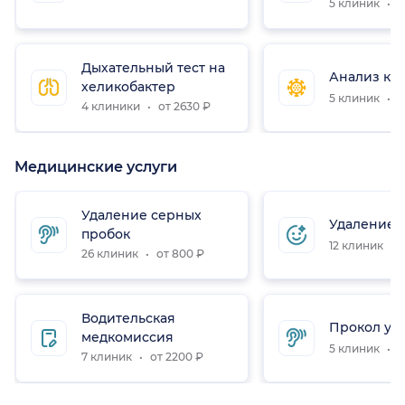
5 клиник
о
Дыхательный тест на
Анализ кр
хеликобактер
5 клиник
о
4 клиники
от 2630 ₽
Медицинские услуги
Удаление серных
Удаление 
пробок
12 клиник
о
26 клиник
от 800 ₽
Водительская
Прокол уш
медкомиссия
5 клиник
о
7 клиник
от 2200 ₽