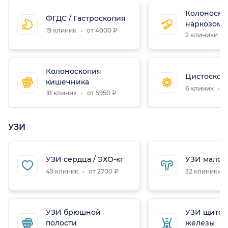
Колоноско
ФГДС / Гастроскопия
наркозом
19 клиник
от 4000 ₽
2 клиники
Колоноскопия
Цистоскоп
кишечника
6 клиник
о
18 клиник
от 5950 ₽
УЗИ
УЗИ сердца / ЭХО-кг
УЗИ малого
49 клиник
от 2700 ₽
32 клиники
УЗИ брюшной
УЗИ щито
полости
железы