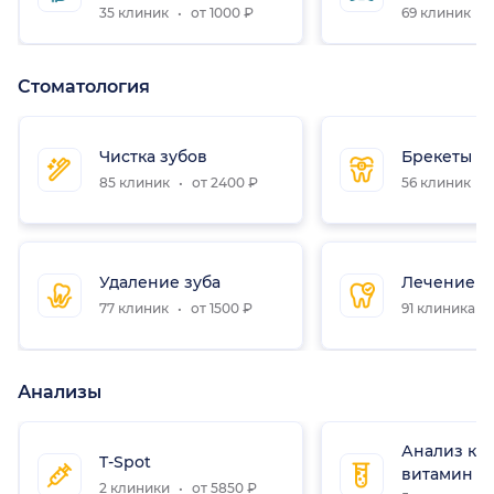
35 клиник
от 1000 ₽
69 клиник
Стоматология
Чистка зубов
Брекеты
85 клиник
от 2400 ₽
56 клиник
Удаление зуба
Лечение з
77 клиник
от 1500 ₽
91 клиника
Анализы
Анализ кр
T-Spot
витамин D
2 клиники
от 5850 ₽