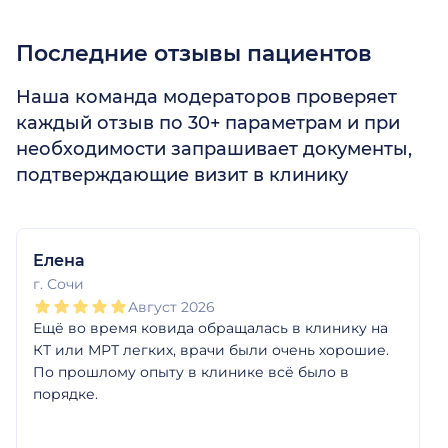
Последние отзывы пациентов
Наша команда модераторов проверяет
каждый отзыв по 30+ параметрам и при
необходимости запрашивает документы,
подтверждающие визит в клинику
1
2
3
4
5
1
2
3
4
5
1
2
3
4
5
1
2
3
4
5
1
2
3
4
5
1
2
3
4
5
Елена
г. Сочи
Август 2026
Ещё во время ковида обращалась в клинику на
КТ или МРТ легких, врачи были очень хорошие.
По прошлому опыту в клинике всё было в
порядке.