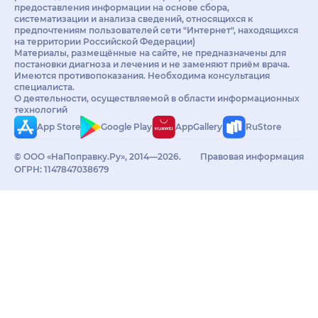
предоставления информации на основе сбора,
систематизации и анализа сведений, относящихся к
предпочтениям пользователей сети "Интернет", находящихся
на территории Российской Федерации)
Материалы, размещённые на сайте, не предназначены для
постановки диагноза и лечения и не заменяют приём врача.
Имеются противопоказания. Необходима консультация
специалиста.
О деятельности, осуществляемой в области информационных
технологий
App Store
Google Play
AppGallery
RuStore
© ООО «НаПоправку.Ру», 2014—2026.
Правовая информация
ОГРН: 1147847038679