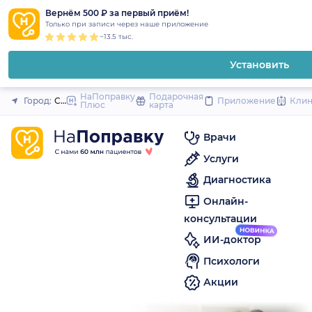
1
2
3
4
5
to
Вернём 500 ₽ за первый приём!
Закрыть
Только при записи через наше приложение
content
~13.5 тыс.
Установить
НаПоправку
Подарочная
Город:
Сочи
Приложение
Кли
Плюс
карта
Врачи
Услуги
Диагностика
Онлайн-
консультации
ИИ-доктор
Психологи
Акции