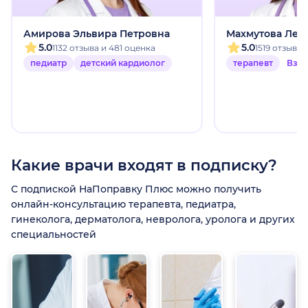
Амирова Эльвира Петровна
Махмутова Лей
5.0
5.0
1132 отзыва и 481 оценка
1519 отзыво
педиатр
детский кардиолог
терапевт
Взр
Какие врачи входят в подписку?
С подпиской НаПоправку Плюс можно получить
онлайн-консультацию терапевта, педиатра,
гинеколога, дерматолога, невролога, уролога и других
специальностей