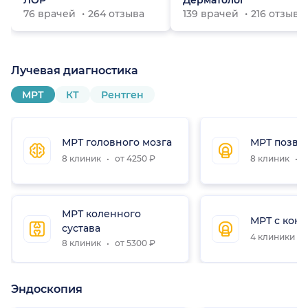
ЛОР
Дерматолог
76 врачей
264 отзыва
139 врачей
216 отзыво
Лучевая диагностика
МРТ
КТ
Рентген
МРТ головного мозга
МРТ позво
8 клиник
от 4250 ₽
8 клиник
о
МРТ коленного
МРТ с конт
сустава
4 клиники
8 клиник
от 5300 ₽
Эндоскопия