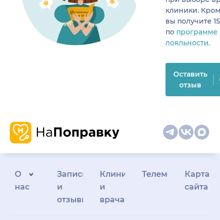
клиники. Кром
вы получите 1
по
программе
лояльности.
Оставить
отзыв
О
Запись
Клиникам
Телемедицина
Карта
нас
и
и
сайта
отзывы
врачам