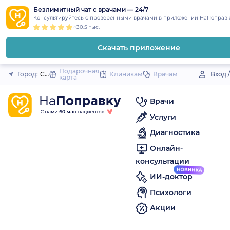
1
2
3
4
5
to
Безлимитный чат с врачами — 24/7
Закрыть
Консультируйтесь с проверенными врачами в приложении НаПоправк
content
~30.5 тыс.
Скачать приложение
Подарочная
Город:
Соль-Илецк
Клиникам
Врачам
Вход 
карта
Врачи
Услуги
Диагностика
Онлайн-
консультации
ИИ-доктор
Психологи
Акции