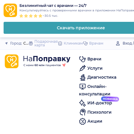
1
2
3
4
5
to
Безлимитный чат с врачами — 24/7
Закрыть
Консультируйтесь с проверенными врачами в приложении НаПоправк
content
~30.5 тыс.
Скачать приложение
Подарочная
Город:
Сольцы
Клиникам
Врачам
Вход 
карта
Врачи
Услуги
Диагностика
Онлайн-
консультации
ИИ-доктор
Психологи
Акции