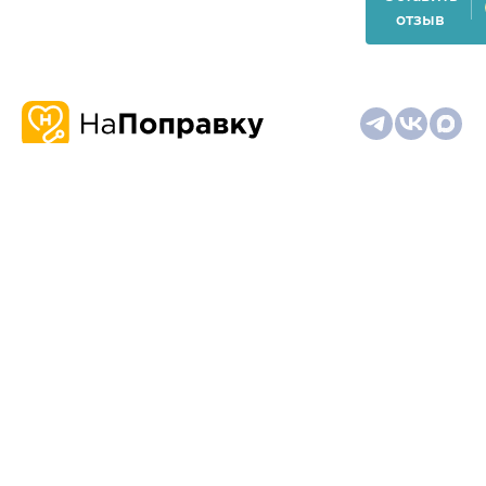
отзыв
О
Запись
Клиникам
Телемедицина
Карта
нас
и
и
сайта
отзывы
врачам
На информационном ресурсе применяются
рекомендательные технологии (информационные технологии
предоставления информации на основе сбора,
систематизации и анализа сведений, относящихся к
предпочтениям пользователей сети "Интернет", находящихся
на территории Российской Федерации)
Материалы, размещённые на сайте, не предназначены для
постановки диагноза и лечения и не заменяют приём врача.
Имеются противопоказания. Необходима консультация