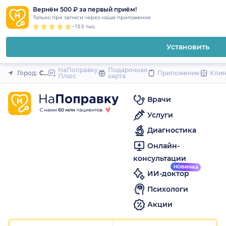
1
2
3
4
5
to
Вернём 500 ₽ за первый приём!
Закрыть
Только при записи через наше приложение
content
~13.5 тыс.
Установить
НаПоправку
Подарочная
Город:
Санкт-Петербург
Приложение
Кли
Плюс
карта
Врачи
Услуги
Диагностика
Онлайн-
консультации
ИИ-доктор
Психологи
Акции