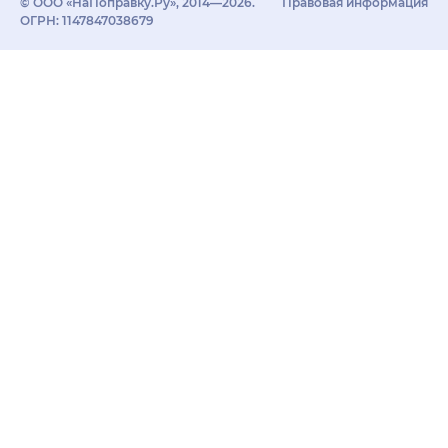
© ООО «НаПоправку.Ру», 2014—2026.
Правовая информация
ОГРН: 1147847038679