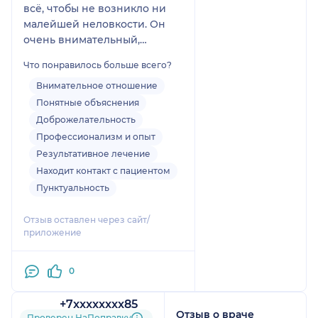
всё, чтобы не возникло ни
малейшей неловкости. Он
очень внимательный,
тактичный и при этом с
Что понравилось больше всего?
отличным чувством юмора -
общаться было легко и
Внимательное отношение
комфортно. Альви Игоревич
Понятные объяснения
детально изучил мои
Доброжелательность
анализы, провёл полный
Профессионализм и опыт
осмотр и сделал УЗИ.
Результативное лечение
Ответил на все вопросы, всё
Находит контакт с пациентом
подробно объяснил простым
Пунктуальность
языком. Видно, что человек
действительно вникает в
Отзыв оставлен через сайт/
проблему, а не просто
приложение
формально заполняет карту.
Очень рад, что попал именно
0
к этому специалисту.
Настоящий профессионал и
+7xxxxxxxx85
просто приятный человек!
Отзыв о враче
1 отзыв
Проверен НаПоправку