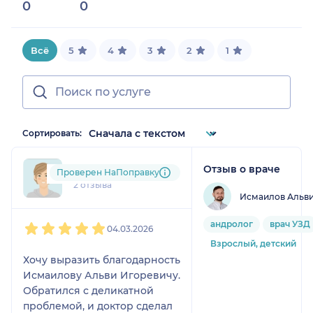
0
0
10.416666666666668%
Всё
5
4
3
2
1
Сортировать:
Отзыв о враче
gus....@....ru
Проверен НаПоправку
2 отзыва
Исмаилов Альви
1
2
3
4
5
андролог
врач УЗД
04.03.2026
Взрослый, детский
Хочу выразить благодарность
Исмаилову Альви Игоревичу.
Обратился с деликатной
проблемой, и доктор сделал