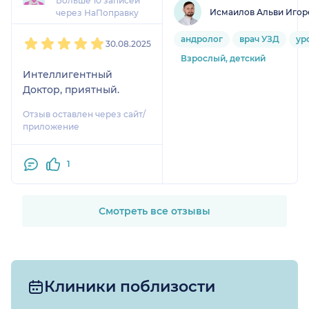
Больше 10 записей
отношение к пациенту.
Исмаилов Альви Игор
через НаПоправку
Однозначно
1
2
3
4
5
рекомендую!
андролог
врач УЗД
ур
30.08.2025
Взрослый, детский
Интеллигентный
Доктор, приятный.
Отзыв оставлен через сайт/
приложение
1
Смотреть все отзывы
Клиники поблизости