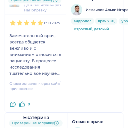
До 10 записей через
Исмаилов Альви Игор
НаПоправку
1
2
3
4
5
андролог
врач УЗД
уро
17.10.2025
Взрослый, детский
Замечательный врач,
всегда общается
вежливо и с
вниманием относится к
пациенту. В процессе
исследования
тщательно всё изучает
и подробно объясняет
Отзыв оставлен через сайт/
результаты.
приложение
Хочу сказать спасибо и
выразить огромную
0
благодарность за
профессионализм,
Екатерина
отзывчивость и
Отзыв о враче
2 отзыва
Проверен НаПоправку
внимательное