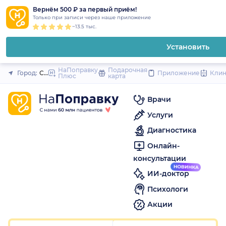
1
2
3
4
5
1
2
3
4
5
1
2
3
4
5
to
Вернём 500 ₽ за первый приём!
Закрыть
Только при записи через наше приложение
content
~13.5 тыс.
Установить
НаПоправку
Подарочная
Город:
Санкт-Петербург
Приложение
Кли
Плюс
карта
Врачи
Услуги
Диагностика
Онлайн-
консультации
ИИ-доктор
Психологи
Акции