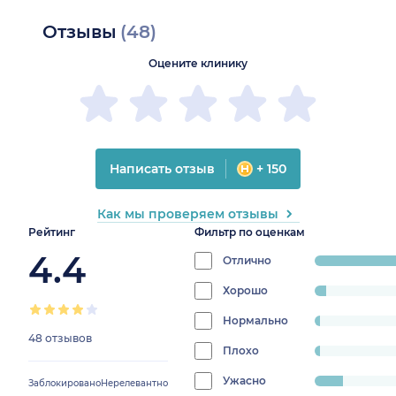
Отзывы
(48)
Оцените клинику
Написать отзыв
+ 150
Как мы проверяем отзывы
Рейтинг
Фильтр по оценкам
4.4
Отлично
progress:
81.25%
Хорошо
progress:
4.166666666666666%
Нормально
progress:
48 отзывов
2.083333333333333%
Плохо
progress:
2.083333333333333%
Ужасно
progress:
Заблокировано
Нерелевантно