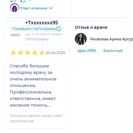
Ответ клиники
+7xxxxxxxx95
Отзыв о враче
1 отзыв
Проверен НаПоправку
До 5 записей через
Яковлева Арина Арту
НаПоправку
1
2
3
4
5
врач ЛФК
Взрослый
20.04.2025
Спасибо большое
молодому врачу за
очень внимательное
отношение.
Профессиональна,
ответственна, имеет
желание помочь.
Обращайтесь к Арине
Отзыв оставлен через сайт/
Артуровне, все
приложение
назначения будут
эффективны и