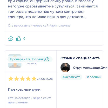
при ходьбе, он держит спину ровно, в голове у
него уже срабатывает-не сутулиться! Занимается
три раза в неделю под чутким контролем
тренера, что не мало важно для детского
возраста. Обстановка в центе очень приятная,
Отзыв оставлен через сайт/приложение
коллектив цента доброжелательный, везде чисто
и комфортно.
Рекомендую!
0
Отзыв о специалисте
nar....@....com
Проверен НаПоправку
1 отзыв
Округ Александр Дми
1
2
3
4
5
массажист
Взрослый
24.05.2026
Прекрасные руки.
Отзыв оставлен через сайт/
приложение