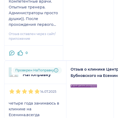
Компетентные врачи.
Пришлось срочно
Опытные тренера.
обращаться в
Администраторы просто
больницу. В
душки)). После
последующие месяцы
прохождения первого
я проходила
цикла занятий забыла
дорогостоящие и
Отзыв оставлен через сайт/
про головную боль.
длительные
приложение
Огромная
обследования,
благодарность 🙏 всем
лечение у более чем 15
0
специалистам.
специалистов
(травматологов,
хирургов, ортопедов,
Отзыв о клинике Цент
Пользователь
Проверен НаПоправку
неврологов,
НаПоправку
Бубновского на Есенин
реабилитологов) в
разных городах и
1
2
3
4
5
клиниках. Все без
14.07.2025
исключения
подтвердили: при
четыре года занимаюсь в
остром симфизите и
клинике на
воспалении лобковой
Есенина.всегда
кости такие