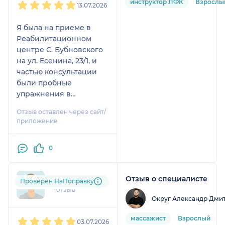
инструктор ЛФК
Взрослы
13.07.2026
состояние улучшается,
Боли в коленях почти
Я была на приеме в
прошли. Продолжаю
Реабилитационном
дальше лечение без
центре С. Бубновского
таблеток.
на ул. Есенина, 23/1, и
частью консультации
были пробные
упражнения в
тренажерном зале.
Отзыв оставлен через сайт/
приложение
Владислава Сергеевна -
внимательный и
0
тактичный инструктор.
Она приветлива,
позитивна и собрана.
Отзыв о специалисте
Kat
Проверен НаПоправку
Понятно объясняет и
1 отзыв
показывает каждое
Округ Александр Дми
упражнение: что
1
2
3
4
5
делать, как дышать, на
массажист
Взрослый
03.07.2026