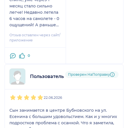
человек работает от
месяц стало сильно
души. Спасибо
легче! Недавно летела
Владиславе Сергеевне
6 часов на самолете - 0
за чуткость.
ощущений! А раньше
только на таблетках.
Отзыв оставлен через сайт/
Спасибо!
приложение
0
Проверен НаПоправку
Пользователь НаПоправку
1
2
3
4
5
22.06.2026
Сын занимается в центре Бубновского на ул.
Есенина с большим удовольстием. Как и у многих
подростков проблема с осанкой. Что я заметила,