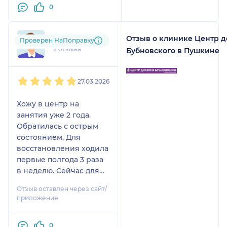
0
легко уходит после 2-3
простых упражнений и
не возвращается в
Отзыв о клинике Центр д
Алёна
Проверен НаПоправку
течение дня. Качество
2 отзыва
Бубновского в Пушкине
жизни заметно
улучшилось. Все
1
2
3
4
5
тренеры - большие
27.03.2026
молодцы, особенно
Анастасия, Владислава,
Хожу в центр на
Сергей! Единственное,
занятия уже 2 года.
что хотелось бы
Обратилась с острым
добавить в работе всех
состоянием. Для
тренеров - почаще
восстановления ходила
напоминать пациентам о
первые полгода 3 раза
правильности
в неделю. Сейчас для
выполнения
поддержки 1 раз в
упражнений. Спасибо!
Отзыв оставлен через сайт/
неделю.
приложение
Компетентные врачи,
квалифицированные
0
инструктора,