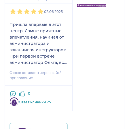
1
2
3
4
5
02.06.2025
Пришла впервые в этот
центр. Самые приятные
впечатления, начиная от
администратора и
заканчивая инструктором.
При первой встрече
администратор Ольга, все
рассказала понятно.
Отзыв оставлен через сайт/
Расположил к себе весь
приложение
персонал, настолько
тактичное отношение. Мы
0
честно и забыли, что есть
такое внимание даже и за
Ответ клиники
деньги. С большим
удовольствием хожу на
занятия. Так получилось
переболела во время