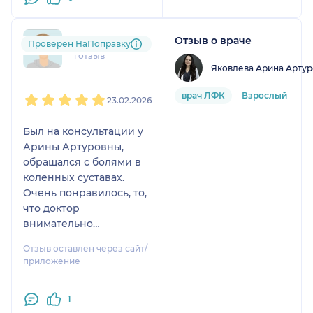
заботливые
администраторы.
Отзыв о враче
kat....@....com
Проверен НаПоправку
Мы уже все там как
1 отзыв
одна большая дружная
Яковлева Арина Артур
семья 🤗
1
2
3
4
5
Рекомендую этот центр
врач ЛФК
Взрослый
23.02.2026
однозначно 👍.
Был на консультации у
Арины Артуровны,
обращался с болями в
коленных суставах.
Очень понравилось, то,
что доктор
внимательно
выслушала меня.
Отзыв оставлен через сайт/
Исходила человечность
приложение
и внимание к моей
проблеме. Все
1
рекомендации и советы