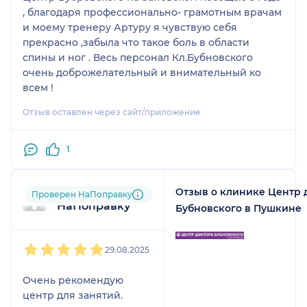
упражнения, в том
, благодаря профессионально- грамотным врачам
числе на отведение
и моему тренеру Артуру я чувствую себя
ноги с небольшим
прекрасно ,забыла что такое боль в области
весом. Уже во время
спины и ног . Весь персонал Кл.Бубновского
тренировки боль стала
очень доброжелательный и внимательный ко
настолько сильной (я
всем !
описывала её как "удар
Отзыв оставлен через сайт/приложение
кинжалом"), что я
попросила
немедленно
1
прекратить занятие.
Тренер подтвердил,
что я не могла дальше
Отзыв о клинике Центр 
Пользователь
Проверен НаПоправку
выполнять
НаПоправку
Бубновского в Пушкине
упражнения.
1
2
3
4
5
После этого визита я
29.08.2025
три дня не могла
Очень рекомендую
встать с кровати без
центр для занятий.
сильнейшей боли.