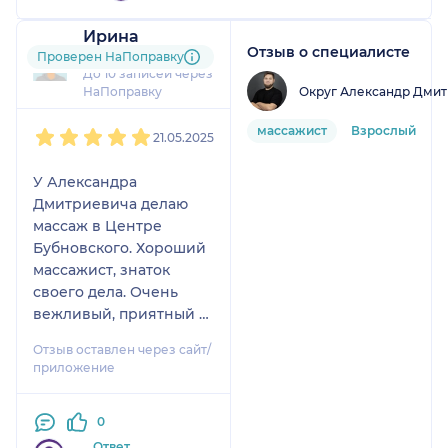
Ирина
Отзыв о специалисте
3 отзыва
и
2 оценки
Проверен НаПоправку
До 10 записей через
Округ Александр Дми
НаПоправку
1
2
3
4
5
массажист
Взрослый
21.05.2025
У Александра
Дмитриевича делаю
массаж в Центре
Бубновского. Хороший
массажист, знаток
своего дела. Очень
вежливый, приятный в
общении..
Отзыв оставлен через сайт/
приложение
0
Ответ