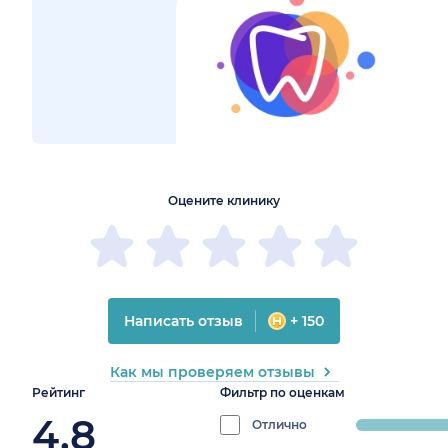
1
2
3
4
5
1
2
3
4
5
Оцените клинику
Написать отзыв
+ 150
Как мы проверяем отзывы
Рейтинг
Фильтр по оценкам
4.8
Отлично
progress: