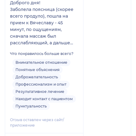
Доброго дня!
Заболела поясница (скорее
всего продуло), пошла на
прием к Вячеславу - 45
минут, по ощущениям,
сначала массаж был
расслабляющий, а дальше
уже медицинский. Мне
Что понравилось больше всего?
очень понравилось -
тактичный, спокойный,
Внимательное отношение
мастер своего дела!
Понятные объяснения
Доброжелательность
Конечно, продутая поясница
Профессионализм и опыт
за один раз не пройдет, так
Результативное лечение
что я записалась на
Находит контакт с пациентом
следующим прием. Могу
Пунктуальность
смело рекомендовать
Вячеслава!
Отзыв оставлен через сайт/
приложение