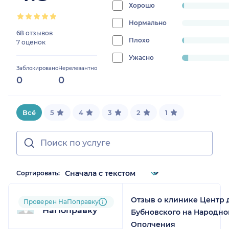
93.333333333
Хорошо
progress:
1.3333333333333335%
Нормально
progress:
68 отзывов
0%
Плохо
progress:
7 оценок
1.3333333333333335%
Ужасно
progress:
Заблокировано
Нерелевантно
4%
0
0
Всё
5
4
3
2
1
Сортировать:
Отзыв о клинике Центр 
Пользователь
Проверен НаПоправку
НаПоправку
Бубновского на Народно
Ополчения