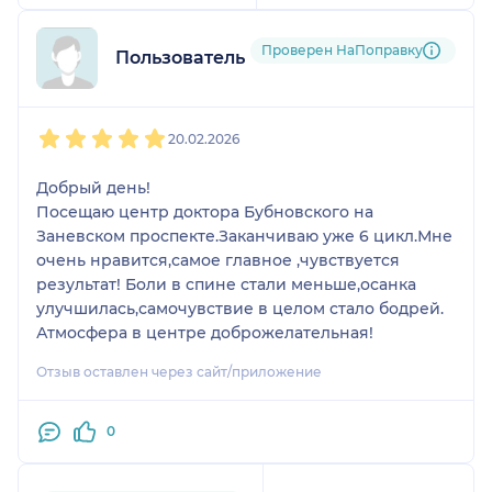
были конкретными.
Видно, что человек
Проверен НаПоправку
действительно
Пользователь НаПоправку
заботится о своих
пациентах. Врач
1
2
3
4
5
внимательная,
20.02.2026
профессиональная и
очень
Добрый день!
доброжелательная.
Посещаю центр доктора Бубновского на
Спасибо!!!
Заневском проспекте.Заканчиваю уже 6 цикл.Мне
очень нравится,самое главное ,чувствуется
результат! Боли в спине стали меньше,осанка
улучшилась,самочувствие в целом стало бодрей.
Атмосфера в центре доброжелательная!
Отзыв оставлен через сайт/приложение
0