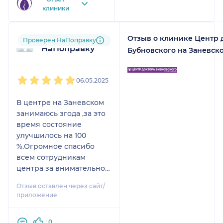
клиники
Отзыв о клинике Центр 
Пользователь
Проверен НаПоправку
НаПоправку
Бубновского на Заневск
1
2
3
4
5
06.05.2025
В центре на Заневском
занимаюсь згода ,за это
время состояние
улучшилось на 100
%.Огромное спасибо
всем сотрудникам
центра за внимательное
отношение,
Отзыв оставлен через сайт/
доброжелательность и
приложение
профессионализм.Особо
хочу поблагодарить
0
своего тренера Артура .