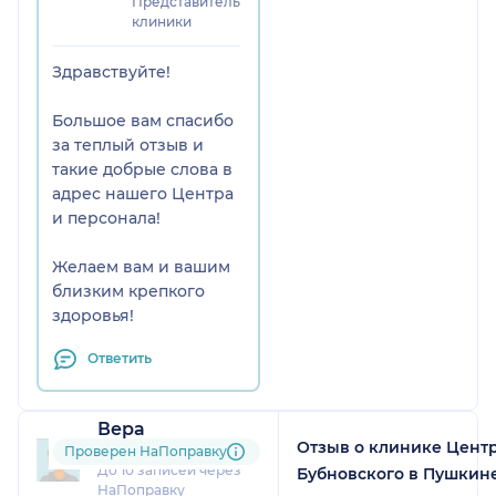
Представитель
клиники
Здравствуйте!
Большое вам спасибо
за теплый отзыв и
такие добрые слова в
адрес нашего Центра
и персонала!
Желаем вам и вашим
близким крепкого
здоровья!
Ответить
Вера
Отзыв о клинике Цент
9 отзывов
и
1 оценка
Проверен НаПоправку
До 10 записей через
Бубновского в Пушкин
НаПоправку