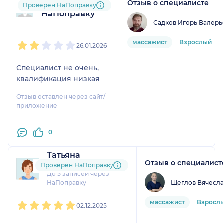
Отзыв о специалисте
Пользователь
Проверен НаПоправку
НаПоправку
Садков Игорь Валерь
1
2
3
4
5
массажист
Взрослый
26.01.2026
Специалист не очень,
квалификация низкая
Отзыв оставлен через сайт/
приложение
0
Татьяна
Отзыв о специалист
4 отзыва
Проверен НаПоправку
До 5 записей через
Щеглов Вячесла
НаПоправку
1
2
3
4
5
массажист
Взросл
02.12.2025