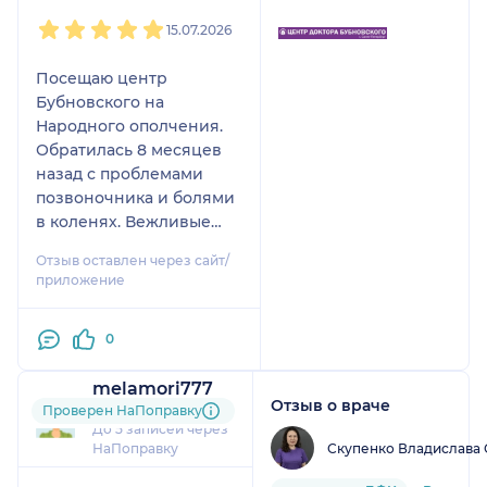
1
2
3
4
5
15.07.2026
Посещаю центр
Бубновского на
Народного ополчения.
Обратилась 8 месяцев
назад с проблемами
позвоночника и болями
в коленях. Вежливые
администраторы,
Отзыв оставлен через сайт/
компетентные врачи и
приложение
инструкторы .
Программа подбирается
0
индивидуально , все
время корректируется.
melamori777
Хорошая организация
Отзыв о враче
12 отзывов
Проверен НаПоправку
тренировок. Прошла 5
До 5 записей через
курсов лечения и один
Скупенко Владислава 
НаПоправку
курс массажа.
1
2
3
4
5
Постепенно общее