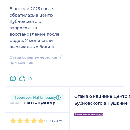
В апреле 2025 года я
обратилась в центр
Бубновского с
запросом на
восстановление после
родов. У меня были
выраженные боли в
пояснице и грудном
Отзыв оставлен через сайт/
отделе позвоночника,
приложение
тазобедренных
суставах и
14
диагностирован
симфизит — состояние,
при котором
Отзыв о клинике Центр 
Пользователь
Проверен НаПоправку
категорически
НаПоправку
Бубновского в Пушкине
противопоказаны
нагрузки на лобковое
1
2
3
4
5
сочленение, включая
07.10.2025
упражнения на
отведение ног.