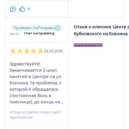
0
Отзыв о клинике Центр 
Пользователь
Проверен НаПоправку
НаПоправку
Бубновского на Есенина
1
2
3
4
5
28.03.2026
Здравствуйте!
Заканчивается 3 цикл
занятий в Центре на ул.
Есенина. Та проблема, с
которой я обращалась
(постоянная боль в
пояснице), до конца не
решилась, но заметные
Отзыв оставлен через сайт/
улучшения налицо:
приложение
осталась только
утренняя боль, которая