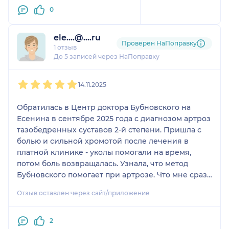
0
ele....@....ru
Проверен НаПоправку
1 отзыв
До 5 записей через НаПоправку
1
2
3
4
5
14.11.2025
Обратилась в Центр доктора Бубновского на
Есенина в сентябре 2025 года с диагнозом артроз
тазобедренных суставов 2-й степени. Пришла с
болью и сильной хромотой после лечения в
платной клинике - уколы помогали на время,
потом боль возвращалась. Узнала, что метод
Бубновского помогает при артрозе. Что мне сразу
понравилось в подходе - никаких пустых
Отзыв оставлен через сайт/приложение
обещаний, постоянный контроль врачей. В
первые два месяца занятий консультация врача
после каждого третьего и четвертого занятия.
2