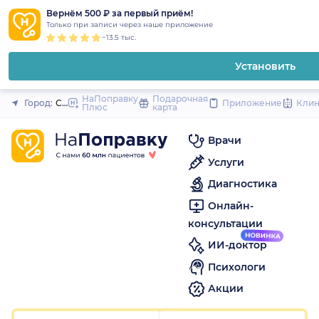
1
2
3
4
5
to
Вернём 500 ₽ за первый приём!
Закрыть
Только при записи через наше приложение
content
~13.5 тыс.
Установить
НаПоправку
Подарочная
Город:
Санкт-Петербург
Приложение
Кли
Плюс
карта
Врачи
Услуги
Диагностика
Онлайн-
консультации
ИИ-доктор
Психологи
Акции