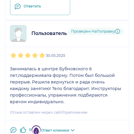
Ответить
Проверен НаПоправку
Пользователь НаПоправку
1
2
3
4
5
30.05.2025
Занималась в центре Бубновского 6
лет,поддерживала форму. Потом был большой
перерыв. Решила вернуться и рада очень
каждому занятию! Тело благодарит. Инструкторы
профессионалы, упражнения подбираются
врачом индивидуально.
Отзыв оставлен через сайт/приложение
0
Ответ клиники